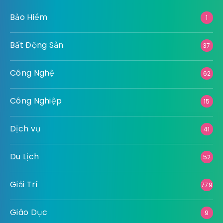
Bảo Hiểm
1
Bất Động Sản
37
Công Nghệ
62
Công Nghiệp
15
Dịch vụ
41
Du Lịch
52
Giải Trí
779
Giáo Dục
9