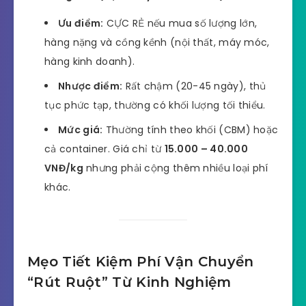
Ưu điểm:
CỰC RẺ nếu mua số lượng lớn,
hàng nặng và cồng kềnh (nội thất, máy móc,
hàng kinh doanh).
Nhược điểm:
Rất chậm (20-45 ngày), thủ
tục phức tạp, thường có khối lượng tối thiểu.
Mức giá:
Thường tính theo khối (CBM) hoặc
cả container. Giá chỉ từ
15.000 – 40.000
VNĐ/kg
nhưng phải cộng thêm nhiều loại phí
khác.
Mẹo Tiết Kiệm Phí Vận Chuyển
“Rút Ruột” Từ Kinh Nghiệm