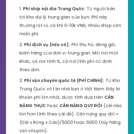
Phí ship nội địa Trung Quốc:
Từ người bán
tới kho đại lý trung gian của bạn. Phí này
thường rất rẻ, có khi 0-10k VNĐ, nhiều shop còn
miễn phí.
Phí dịch vụ (nếu có):
Phí thu hộ, đóng gói,
kiểm hàng của đơn vị trung gian. Mỗi nơi một
khác, có nơi tính %, có nơi tính phí cố định
theo đơn.
Phí vận chuyển quốc tế (PHÍ CHÍNH):
Từ kho
Trung Quốc về tận nhà bạn ở Việt Nam. Đây là
khoản phí lớn nhất, được tính dựa trên
CÂN
NẶNG THỰC
hoặc
CÂN NẶNG QUY ĐỔI
(cái nào
lớn hơn tính theo cái đó). Cân nặng quy đổi =
(Dài x Rộng x Cao)/5000 hoặc 6000 (tùy hãng
vận chuyển).