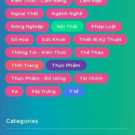
Kiến Thức - Cẩm Nang
Làm Đẹp
Ngoại Thất
Ngành Nghề
Nông Nghiệp
Nội Thất
Pháp Luật
Số Hoá
Sức Khoẻ
Thiết Bị Kỹ Thuật
Thông Tin - Kiến Thức
Thể Thao
Thời Trang
Thực Phẩm
Thực Phẩm - Đồ Uống
Tài Chính
Xe
Xây Dựng
Y tế
Categories