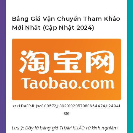
Bảng Giá Vận Chuyển Tham Khảo
Mới Nhất (Cập Nhật 2024)
xr:d:DAFRJHjsz8Y:9572,j:3620192957080664474,t:24041
316
Lưu ý: Đây là bảng giá THAM KHẢO từ kinh nghiệm