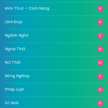
Kiến Thức – Cẩm Nang
9
Làm Đẹp
8
Ngành Nghề
2
Ngoại Thất
10
Nội Thất
32
Nông Nghiệp
2
Pháp Luật
12
Số Hoá
10