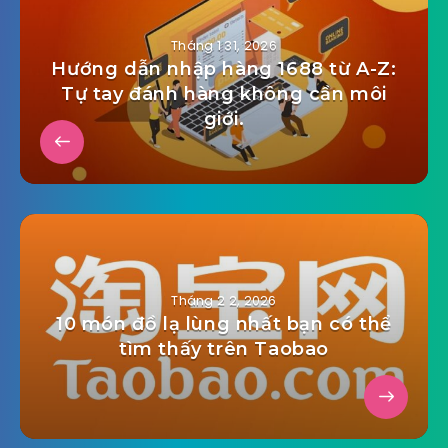
Tháng 1 31, 2026
Hướng dẫn nhập hàng 1688 từ A-Z:
Tự tay đánh hàng không cần môi
giới.
Tháng 2 2, 2026
10 món đồ lạ lùng nhất bạn có thể
tìm thấy trên Taobao