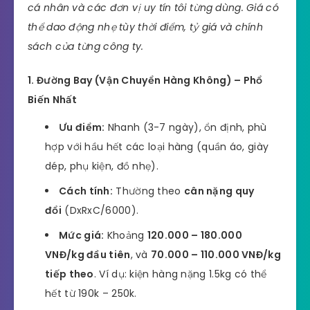
cá nhân và các đơn vị uy tín tôi từng dùng. Giá có
thể dao động nhẹ tùy thời điểm, tỷ giá và chính
sách của từng công ty.
1. Đường Bay (Vận Chuyển Hàng Không) – Phổ
Biến Nhất
Ưu điểm:
Nhanh (3-7 ngày), ổn định, phù
hợp với hầu hết các loại hàng (quần áo, giày
dép, phụ kiện, đồ nhẹ).
Cách tính:
Thường theo
cân nặng quy
đổi
(DxRxC/6000).
Mức giá:
Khoảng
120.000 – 180.000
VNĐ/kg đầu tiên
, và
70.000 – 110.000 VNĐ/kg
tiếp theo
. Ví dụ: kiện hàng nặng 1.5kg có thể
hết từ 190k – 250k.