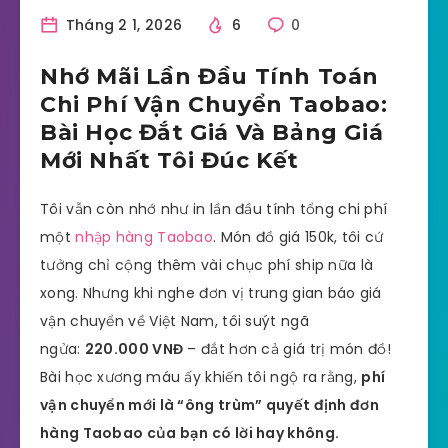
Tháng 2 1, 2026
6
0
Nhớ Mãi Lần Đầu Tính Toán
Chi Phí Vận Chuyển Taobao:
Bài Học Đắt Giá Và Bảng Giá
Mới Nhất Tôi Đúc Kết
Tôi vẫn còn nhớ như in lần đầu tính tổng chi phí
một
nhập hàng Taobao
. Món đồ giá 150k, tôi cứ
tưởng chỉ cộng thêm vài chục phí ship nữa là
xong. Nhưng khi nghe đơn vị trung gian báo giá
vận chuyển về Việt Nam, tôi suýt ngã
ngửa:
220.000 VNĐ
– đắt hơn cả giá trị món đồ!
Bài học xương máu ấy khiến tôi ngộ ra rằng,
phí
vận chuyển mới là “ông trùm” quyết định đơn
hàng Taobao của bạn có lời hay không.