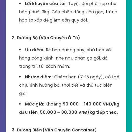
Lời khuyên của tôi:
Tuyệt đối phù hợp cho
hàng dưới 3kg. Cân nhắc đóng kiện gọn, tránh
hộp to xốp để giảm cân quy đổi.
2. Đường Bộ (Vận Chuyển Ô Tô)
Ưu điểm:
Rẻ hơn đường bay, phù hợp với
hàng cồng kềnh, nhẹ như chăn ga gối, đồ
trang trí, túi xách mềm.
Nhược điểm:
Chậm hơn (7-15 ngày), có thể
chịu ảnh hưởng bởi thời tiết và thủ tục biên
giới.
Mức giá:
Khoảng
90.000 – 140.000 VNĐ/kg
đầu tiên
,
50.000 – 80.000 VNĐ/kg tiếp theo
.
3. Đường Biển (Vận Chuyển Container)