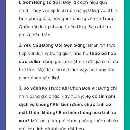
Gom Hàng Là Số 1:
Đây là cách hiệu quả
nhất. Thay vì ship lẻ 3 món nặng 0.5kg với 3 lần
tính phí kg đầu, hãy gom chúng về kho Trung
Quốc rồi đóng chung 1 kiện 1.5kg. Bạn chỉ trả
phí kg đầu 1 lần.
Yêu Cầu Đóng Gói Gọn Gàng:
Nhắn tin trực
tiếp với đơn vị trung gian, nhờ họ
tháo bỏ hộp
của seller
, đóng gói lại chặt chẽ để giảm tối đa
thể tích. Một lần tôi nhờ làm vậy, cân quy đổi
giảm được gần 1kg!
So Sánh Kỹ Trước Khi Chọn Đơn Vị:
Đừng chỉ
nhìn bảng giá chào. Hãy hỏi kỹ:
Họ có tính phí
dịch vụ không? Phí kiểm đếm, chụp ảnh có
mất thêm không? Bảo hiểm hàng hóa tính ra
sao?
Một nơi giá kg rẻ nhưng cộng thêm nhiều
phí linh tinh có khi còn đắt hơn.