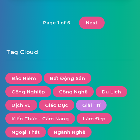
Next
Page 1 of 6
Tag Cloud
Bảo Hiểm
Bất Động Sản
Công Nghiệp
Công Nghệ
Du Lịch
Dịch vụ
Giáo Dục
Giải Trí
Kiến Thức - Cẩm Nang
Làm Đẹp
Ngoại Thất
Ngành Nghề