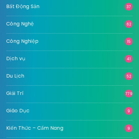
Bất Động Sản
37
Công Nghệ
62
Công Nghiệp
15
Dịch vụ
41
Du Lịch
52
Giải Trí
779
Giáo Dục
9
Kiến Thức – Cẩm Nang
9