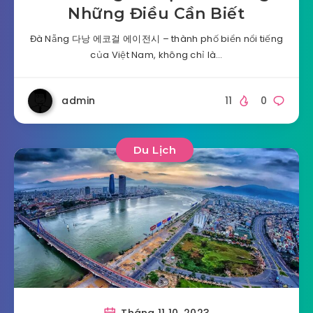
Những Điều Cần Biết
Đà Nẵng 다낭 에코걸 에이전시 – thành phố biển nổi tiếng
của Việt Nam, không chỉ là…
admin
11
0
Du Lịch