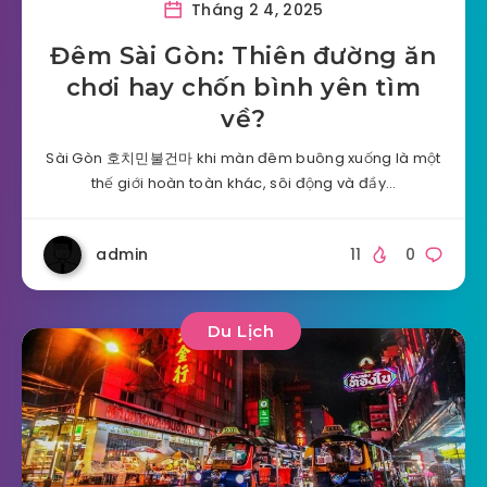
Tháng 2 4, 2025
Đêm Sài Gòn: Thiên đường ăn
chơi hay chốn bình yên tìm
về?
Sài Gòn 호치민불건마 khi màn đêm buông xuống là một
thế giới hoàn toàn khác, sôi động và đầy…
admin
11
0
Du Lịch