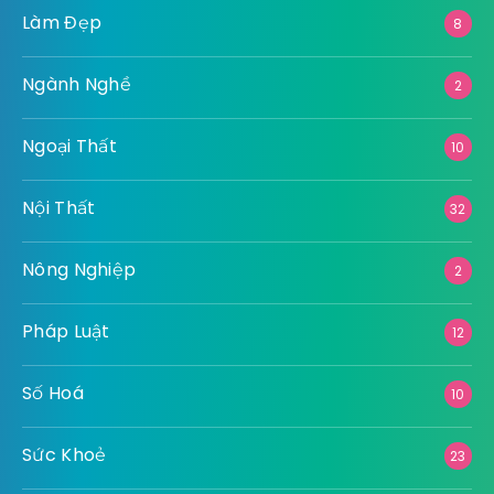
Làm Đẹp
8
Ngành Nghề
2
Ngoại Thất
10
Nội Thất
32
Nông Nghiệp
2
Pháp Luật
12
Số Hoá
10
Sức Khoẻ
23