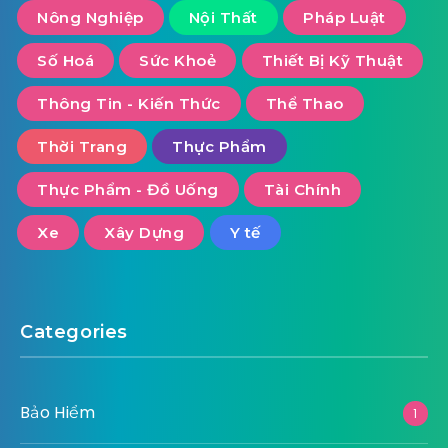
Nông Nghiệp
Nội Thất
Pháp Luật
Số Hoá
Sức Khoẻ
Thiết Bị Kỹ Thuật
Thông Tin - Kiến Thức
Thể Thao
Thời Trang
Thực Phẩm
Thực Phẩm - Đồ Uống
Tài Chính
Xe
Xây Dựng
Y tế
Categories
Bảo Hiểm
1