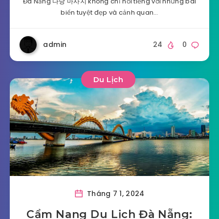
Đà Nẵng 다낭 마사지 không chỉ nổi tiếng với những bãi
biển tuyệt đẹp và cảnh quan…
admin
24
0
Du Lịch
Tháng 7 1, 2024
Cẩm Nang Du Lịch Đà Nẵng: