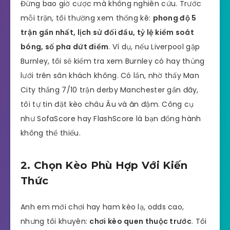
Đừng bao giờ cược mà không nghiên cứu. Trước
mỗi trận, tôi thường xem thống kê:
phong độ 5
trận gần nhất, lịch sử đối đầu, tỷ lệ kiểm soát
bóng, số pha dứt điểm
. Ví dụ, nếu Liverpool gặp
Burnley, tôi sẽ kiểm tra xem Burnley có hay thủng
lưới trên sân khách không. Có lần, nhờ thấy Man
City thắng 7/10 trận derby Manchester gần đây,
tôi tự tin đặt kèo châu Âu và ăn đậm. Công cụ
như SofaScore hay FlashScore là bạn đồng hành
không thể thiếu.
2. Chọn Kèo Phù Hợp Với Kiến
Thức
Anh em mới chơi hay ham kèo lạ, odds cao,
nhưng tôi khuyên:
chơi kèo quen thuộc trước
. Tôi