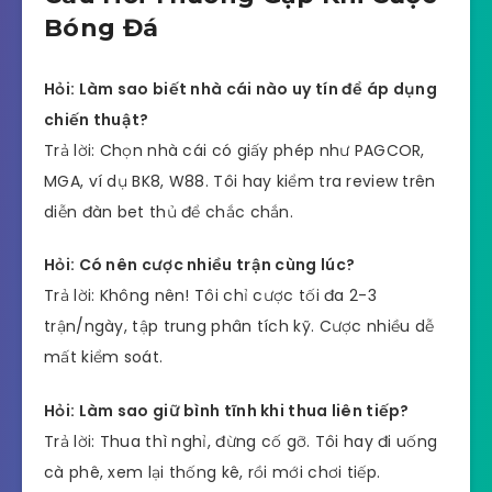
Bóng Đá
Hỏi: Làm sao biết nhà cái nào uy tín để áp dụng
chiến thuật?
Trả lời: Chọn nhà cái có giấy phép như PAGCOR,
MGA, ví dụ BK8, W88. Tôi hay kiểm tra review trên
diễn đàn bet thủ để chắc chắn.
Hỏi: Có nên cược nhiều trận cùng lúc?
Trả lời: Không nên! Tôi chỉ cược tối đa 2-3
trận/ngày, tập trung phân tích kỹ. Cược nhiều dễ
mất kiểm soát.
Hỏi: Làm sao giữ bình tĩnh khi thua liên tiếp?
Trả lời: Thua thì nghỉ, đừng cố gỡ. Tôi hay đi uống
cà phê, xem lại thống kê, rồi mới chơi tiếp.