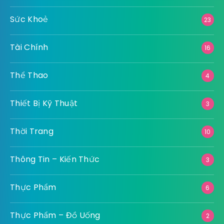
Sức Khoẻ
23
Tài Chính
16
Thể Thao
4
Thiết Bị Kỹ Thuật
3
Thời Trang
10
Thông Tin – Kiến Thức
3
Thực Phẩm
6
Thực Phẩm – Đồ Uống
2