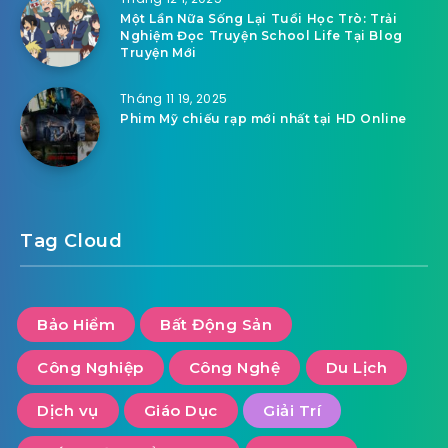
Một Lần Nữa Sống Lại Tuổi Học Trò: Trải
Nghiệm Đọc Truyện School Life Tại Blog
Truyện Mới
Tháng 11 19, 2025
Phim Mỹ chiếu rạp mới nhất tại HD Online
Tag Cloud
Bảo Hiểm
Bất Động Sản
Công Nghiệp
Công Nghệ
Du Lịch
Dịch vụ
Giáo Dục
Giải Trí