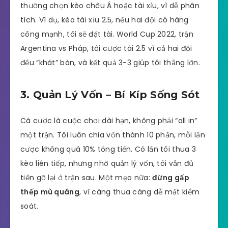
thường chọn kèo châu Á hoặc tài xỉu, vì dễ phân
tích. Ví dụ, kèo tài xỉu 2.5, nếu hai đội có hàng
công mạnh, tôi sẽ đặt tài. World Cup 2022, trận
Argentina vs Pháp, tôi cược tài 2.5 vì cả hai đội
đều “khát” bàn, và kết quả 3-3 giúp tôi thắng lớn.
3. Quản Lý Vốn – Bí Kíp Sống Sót
Cá cược là cuộc chơi dài hạn, không phải “all in”
một trận. Tôi luôn chia vốn thành 10 phần, mỗi lần
cược không quá 10% tổng tiền. Có lần tôi thua 3
kèo liên tiếp, nhưng nhờ quản lý vốn, tôi vẫn đủ
tiền gỡ lại ở trận sau. Một mẹo nữa:
đừng gấp
thếp mù quáng
, vì càng thua càng dễ mất kiểm
soát.