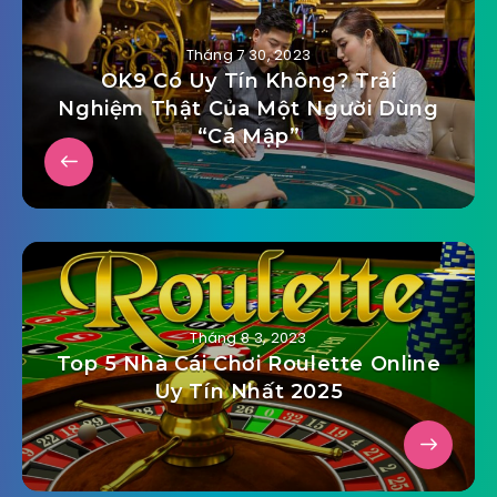
Tháng 7 30, 2023
OK9 Có Uy Tín Không? Trải
Nghiệm Thật Của Một Người Dùng
“Cá Mập”
Tháng 8 3, 2023
Top 5 Nhà Cái Chơi Roulette Online
Uy Tín Nhất 2025