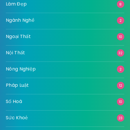
Làm Đẹp
8
Ngành Nghề
2
Ngoại Thất
10
Nội Thất
32
Nông Nghiệp
2
Pháp Luật
12
Số Hoá
10
Sức Khoẻ
23