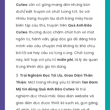
Cuteo
vẫn cố gắng mang đến những bản
dịch/edit truyện có chất lượng tốt. So với
nhiều trang truyện lậu dịch bằng máy hoặc
biên tập cẩu thả, truyện trên
Quả Anh Đào
Cuteo
thường được chăm chút hơn về mặt
ngôn từ, hành văn, giúp độc giả dễ dàng hòa
mình vào câu chuyện mà không bị khó chịu
bởi lỗi sai hay câu cú lủng củng. Chất lượng
này, kết hợp với yếu tố
miễn phí
, là lý do quan
trọng khiến độc giả tin dùng.
Trải Nghiệm Đọc Tối Ưu, Giao Diện Thân
Thiện:
Một trong những yếu tố khiến
fan Đam
Mỹ tin dùng Quả Anh Đào Cuteo
là trải
nghiệm đọc thoải mái. Giao diện website và
giao diện đọc được thiết kế sạch sẽ, gọn gàng,
dễ nhìn, tối ưu hóa cho cả máy tính và di