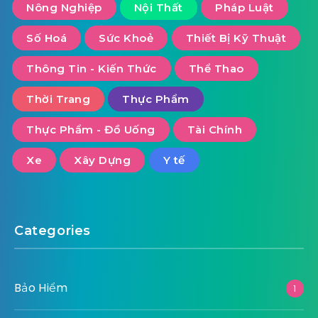
Nông Nghiệp
Nội Thất
Pháp Luật
Số Hoá
Sức Khoẻ
Thiết Bị Kỹ Thuật
Thông Tin - Kiến Thức
Thể Thao
Thời Trang
Thực Phẩm
Thực Phẩm - Đồ Uống
Tài Chính
Xe
Xây Dựng
Y tế
Categories
Bảo Hiểm
1