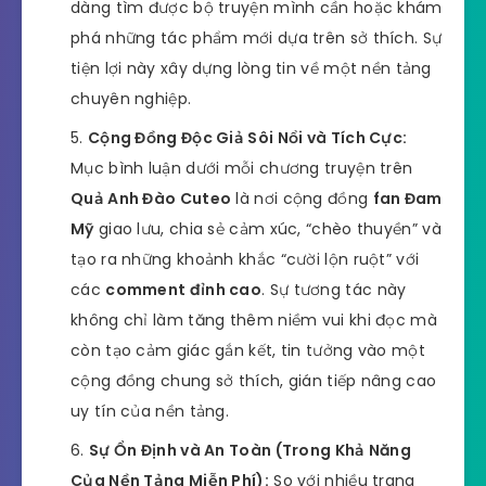
dàng tìm được bộ truyện mình cần hoặc khám
phá những tác phẩm mới dựa trên sở thích. Sự
tiện lợi này xây dựng lòng tin về một nền tảng
chuyên nghiệp.
Cộng Đồng Độc Giả Sôi Nổi và Tích Cực:
Mục bình luận dưới mỗi chương truyện trên
Quả Anh Đào Cuteo
là nơi cộng đồng
fan Đam
Mỹ
giao lưu, chia sẻ cảm xúc, “chèo thuyền” và
tạo ra những khoảnh khắc “cười lộn ruột” với
các
comment đỉnh cao
. Sự tương tác này
không chỉ làm tăng thêm niềm vui khi đọc mà
còn tạo cảm giác gắn kết, tin tưởng vào một
cộng đồng chung sở thích, gián tiếp nâng cao
uy tín của nền tảng.
Sự Ổn Định và An Toàn (Trong Khả Năng
Của Nền Tảng Miễn Phí):
So với nhiều trang