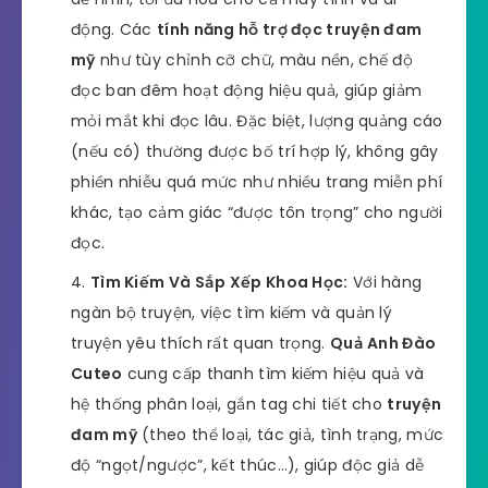
động. Các
tính năng hỗ trợ đọc truyện đam
mỹ
như tùy chỉnh cỡ chữ, màu nền, chế độ
đọc ban đêm hoạt động hiệu quả, giúp giảm
mỏi mắt khi đọc lâu. Đặc biệt, lượng quảng cáo
(nếu có) thường được bố trí hợp lý, không gây
phiền nhiễu quá mức như nhiều trang miễn phí
khác, tạo cảm giác “được tôn trọng” cho người
đọc.
Tìm Kiếm Và Sắp Xếp Khoa Học:
Với hàng
ngàn bộ truyện, việc tìm kiếm và quản lý
truyện yêu thích rất quan trọng.
Quả Anh Đào
Cuteo
cung cấp thanh tìm kiếm hiệu quả và
hệ thống phân loại, gắn tag chi tiết cho
truyện
đam mỹ
(theo thể loại, tác giả, tình trạng, mức
độ “ngọt/ngược”, kết thúc…), giúp độc giả dễ