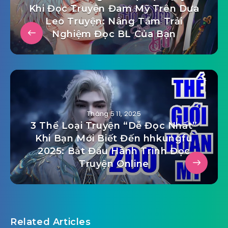
Khi Đọc Truyện Đam Mỹ Trên Dưa
Leo Truyện: Nâng Tầm Trải
Nghiệm Đọc BL Của Bạn
Tháng 5 11, 2025
3 Thể Loại Truyện “Dễ Đọc Nhất”
Khi Bạn Mới Biết Đến hhkungfu
2025: Bắt Đầu Hành Trình Đọc
Truyện Online
Related Articles