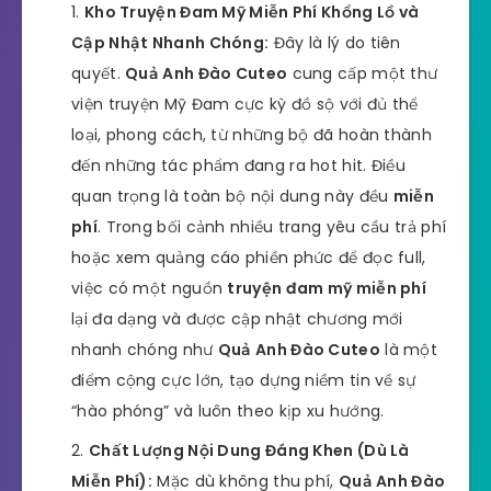
Kho Truyện Đam Mỹ Miễn Phí Khổng Lồ và
Cập Nhật Nhanh Chóng:
Đây là lý do tiên
quyết.
Quả Anh Đào Cuteo
cung cấp một thư
viện truyện Mỹ Đam cực kỳ đồ sộ với đủ thể
loại, phong cách, từ những bộ đã hoàn thành
đến những tác phẩm đang ra hot hit. Điều
quan trọng là toàn bộ nội dung này đều
miễn
phí
. Trong bối cảnh nhiều trang yêu cầu trả phí
hoặc xem quảng cáo phiền phức để đọc full,
việc có một nguồn
truyện đam mỹ miễn phí
lại đa dạng và được cập nhật chương mới
nhanh chóng như
Quả Anh Đào Cuteo
là một
điểm cộng cực lớn, tạo dựng niềm tin về sự
“hào phóng” và luôn theo kịp xu hướng.
Chất Lượng Nội Dung Đáng Khen (Dù Là
Miễn Phí):
Mặc dù không thu phí,
Quả Anh Đào