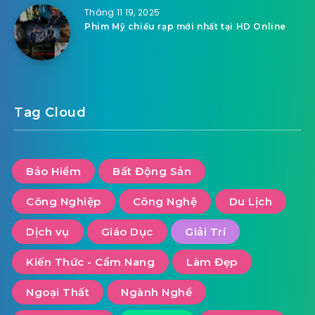
Tháng 11 19, 2025
Phim Mỹ chiếu rạp mới nhất tại HD Online
Tag Cloud
Bảo Hiểm
Bất Động Sản
Công Nghiệp
Công Nghệ
Du Lịch
Dịch vụ
Giáo Dục
Giải Trí
Kiến Thức - Cẩm Nang
Làm Đẹp
Ngoại Thất
Ngành Nghề