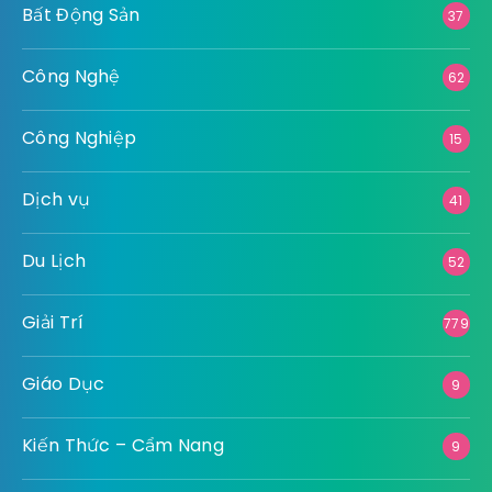
Bất Động Sản
37
Công Nghệ
62
Công Nghiệp
15
Dịch vụ
41
Du Lịch
52
Giải Trí
779
Giáo Dục
9
Kiến Thức – Cẩm Nang
9