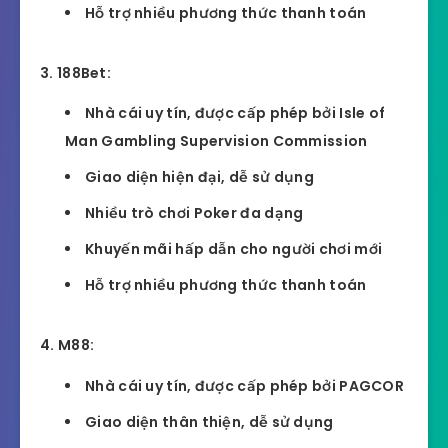
Hỗ trợ nhiều phương thức thanh toán
3. 188Bet:
Nhà cái uy tín, được cấp phép bởi Isle of
Man Gambling Supervision Commission
Giao diện hiện đại, dễ sử dụng
Nhiều trò chơi Poker đa dạng
Khuyến mãi hấp dẫn cho người chơi mới
Hỗ trợ nhiều phương thức thanh toán
4. M88:
Nhà cái uy tín, được cấp phép bởi PAGCOR
Giao diện thân thiện, dễ sử dụng