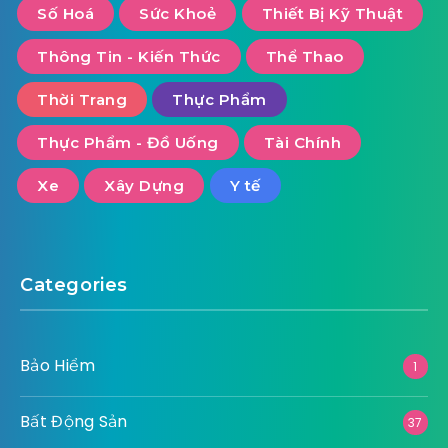
Số Hoá
Sức Khoẻ
Thiết Bị Kỹ Thuật
Thông Tin - Kiến Thức
Thể Thao
Thời Trang
Thực Phẩm
Thực Phẩm - Đồ Uống
Tài Chính
Xe
Xây Dựng
Y tế
Categories
Bảo Hiểm
1
Bất Động Sản
37