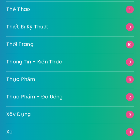
Thể Thao
4
Thiết Bị Kỹ Thuật
3
Thời Trang
10
Thông Tin – Kiến Thức
3
Thực Phẩm
6
Thực Phẩm – Đồ Uống
2
Xây Dựng
9
Xe
11