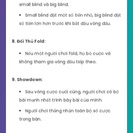
small blind và big blind.
Small blind đặt một số tiền nhỏ, big blind đặt
số tiền lớn hơn trước khi bắt đầu vòng đấu.
8. Đối Thủ Fold:
Nếu một người chơi fold, họ bỏ cuộc và
không tham gia vòng đấu tiếp theo.
9. Showdown:
Sau vòng cược cuối cùng, người chơi có bộ
bài mạnh nhất trình bày bài của mình.
Người chơi thắng nhận toàn bộ số cược
trong bàn.