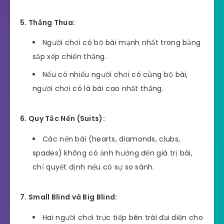
5. Thắng Thua:
Người chơi có bộ bài mạnh nhất trong bảng
sắp xếp chiến thắng.
Nếu có nhiều người chơi có cùng bộ bài,
người chơi có lá bài cao nhất thắng.
6. Quy Tắc Nền (Suits):
Các nền bài (hearts, diamonds, clubs,
spades) không có ảnh hưởng đến giá trị bài,
chỉ quyết định nếu có sự so sánh.
7. Small Blind và Big Blind:
Hai người chơi trực tiếp bên trái đại diện cho