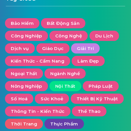
Bảo Hiểm
Bất Động Sản
Công Nghiệp
Công Nghệ
Du Lịch
Dịch vụ
Giáo Dục
Giải Trí
Kiến Thức - Cẩm Nang
Làm Đẹp
Ngoại Thất
Ngành Nghề
Nông Nghiệp
Nội Thất
Pháp Luật
Số Hoá
Sức Khoẻ
Thiết Bị Kỹ Thuật
Thông Tin - Kiến Thức
Thể Thao
Thời Trang
Thực Phẩm