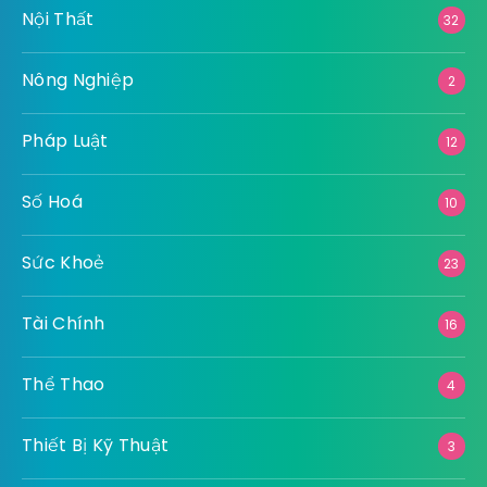
Nội Thất
32
Nông Nghiệp
2
Pháp Luật
12
Số Hoá
10
Sức Khoẻ
23
Tài Chính
16
Thể Thao
4
Thiết Bị Kỹ Thuật
3