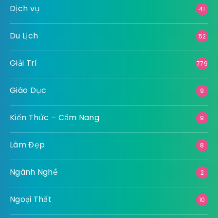
Dịch vụ
41
Du Lịch
52
Giải Trí
779
Giáo Dục
9
Kiến Thức – Cẩm Nang
9
Làm Đẹp
8
Ngành Nghề
2
Ngoại Thất
10