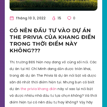
Tháng 10 3, 2022
15
0
CÓ NÊN ĐẦU TƯ VÀO DỰ ÁN
THE PRIVIA CỦA KHANG ĐIỀN
TRONG THỜI ĐIỂM NÀY
KHÔNG???
Thị trường BĐS hiện nay đang vô cùng sôi nổi. Các
dự án tại Hồ Chí Minh đang dần được triển khai,
trong đó dự án The Privia là dự án nổi bật và được
săn đó nhất thời điểm hiện tại. Nhưng bạn có biết
dự án
the privia khang điền
này vì sao lại nổi bật
và được nhiều nhà đầu tư lựa chọn không? Và thời
điểm hiện tại có nên đầu tư hay không? Vậy hãy