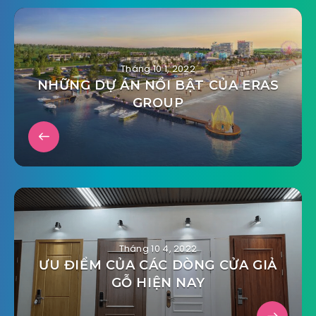
Tháng 10 1, 2022
NHỮNG DỰ ÁN NỔI BẬT CỦA ERAS
GROUP
Tháng 10 4, 2022
ƯU ĐIỂM CỦA CÁC DÒNG CỬA GIẢ
GỖ HIỆN NAY