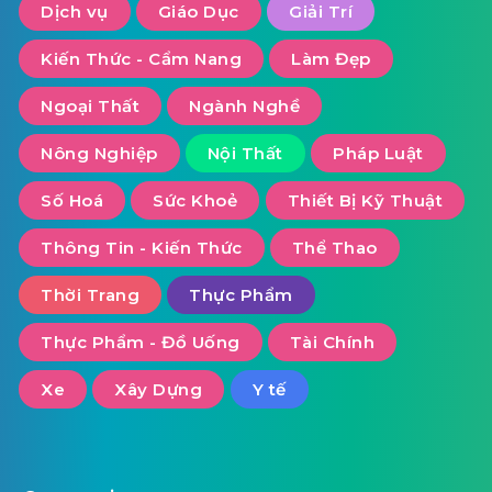
Dịch vụ
Giáo Dục
Giải Trí
Kiến Thức - Cẩm Nang
Làm Đẹp
Ngoại Thất
Ngành Nghề
Nông Nghiệp
Nội Thất
Pháp Luật
Số Hoá
Sức Khoẻ
Thiết Bị Kỹ Thuật
Thông Tin - Kiến Thức
Thể Thao
Thời Trang
Thực Phẩm
Thực Phẩm - Đồ Uống
Tài Chính
Xe
Xây Dựng
Y tế