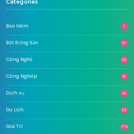
Categories
Bảo Hiểm
1
Bất Động Sản
37
Công Nghệ
62
Công Nghiệp
15
Dịch vụ
41
Du Lịch
52
Giải Trí
779