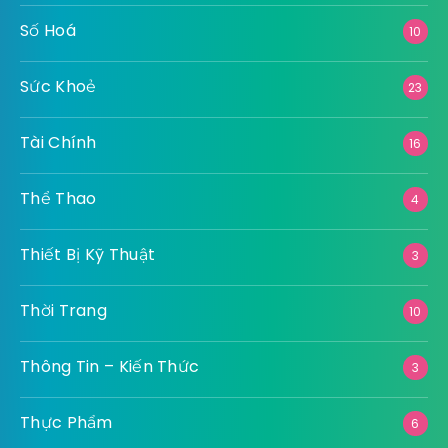
Số Hoá
10
Sức Khoẻ
23
Tài Chính
16
Thể Thao
4
Thiết Bị Kỹ Thuật
3
Thời Trang
10
Thông Tin – Kiến Thức
3
Thực Phẩm
6