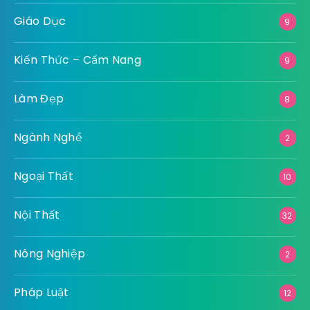
Giáo Dục
9
Kiến Thức – Cẩm Nang
9
Làm Đẹp
8
Ngành Nghề
2
Ngoại Thất
10
Nội Thất
32
Nông Nghiệp
2
Pháp Luật
12