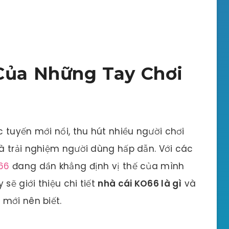
 Của Những Tay Chơi
 tuyến mới nổi, thu hút nhiều người chơi
à trải nghiệm người dùng hấp dẫn. Với các
66
đang dần khẳng định vị thế của mình
sẽ giới thiệu chi tiết
nhà cái KO66 là gì
và
mới nên biết.