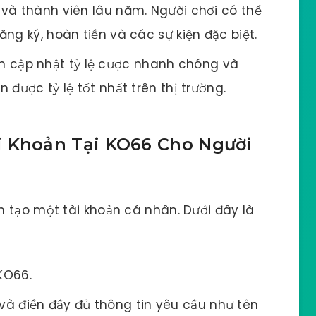
và thành viên lâu năm. Người chơi có thể
ng ký, hoàn tiền và các sự kiện đặc biệt.
ôn cập nhật tỷ lệ cược nhanh chóng và
 được tỷ lệ tốt nhất trên thị trường.
 Khoản Tại KO66 Cho Người
 tạo một tài khoản cá nhân. Dưới đây là
KO66.
 và điền đầy đủ thông tin yêu cầu như tên