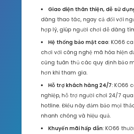
Giao diện thân thiện, dễ sử dụn
dàng thao tác, ngay cả đối với ng
hợp lý, giúp người chơi dễ dàng tìm
Hệ thống bảo mật cao
: KO66 ca
chơi với công nghệ mã hóa hiện đạ
cũng tuân thủ các quy định bảo m
hơn khi tham gia.
Hỗ trợ khách hàng 24/7
: KO66 
nghiệp, hỗ trợ người chơi 24/7 qua
hotline. Điều này đảm bảo mọi thắ
nhanh chóng và hiệu quả.
Khuyến mãi hấp dẫn
: KO66 thư