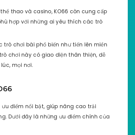
 thể thao và casino, KO66 còn cung cấp
phù hợp với những ai yêu thích các trò
 trò chơi bài phổ biến như tiến lên miền
trò chơi này có giao diện thân thiện, dễ
lúc, mọi nơi.
O66
ưu điểm nổi bật, giúp nâng cao trải
ng. Dưới đây là những ưu điểm chính của