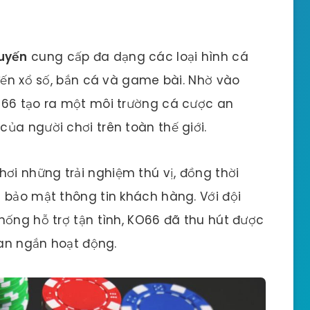
tuyến
cung cấp đa dạng các loại hình cá
 đến xổ số, bắn cá và game bài. Nhờ vào
O66 tạo ra một môi trường cá cược an
ủa người chơi trên toàn thế giới.
i những trải nghiệm thú vị, đồng thời
 bảo mật thông tin khách hàng. Với đội
hống hỗ trợ tận tình, KO66 đã thu hút được
ian ngắn hoạt động.