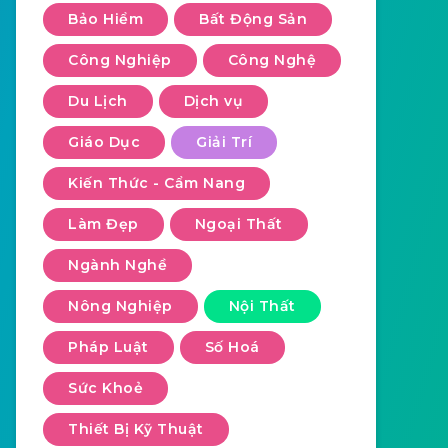
Bảo Hiểm
Bất Động Sản
Công Nghiệp
Công Nghệ
Du Lịch
Dịch vụ
Giáo Dục
Giải Trí
Kiến Thức - Cẩm Nang
Làm Đẹp
Ngoại Thất
Ngành Nghề
Nông Nghiệp
Nội Thất
Pháp Luật
Số Hoá
Sức Khoẻ
Thiết Bị Kỹ Thuật