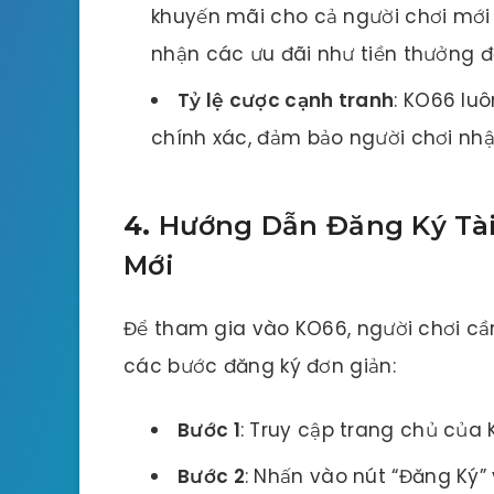
khuyến mãi cho cả người chơi mới 
nhận các ưu đãi như tiền thưởng đă
Tỷ lệ cược cạnh tranh
: KO66 lu
chính xác, đảm bảo người chơi nhận
4.
Hướng Dẫn Đăng Ký Tài
Mới
Để tham gia vào KO66, người chơi cần
các bước đăng ký đơn giản:
Bước 1
: Truy cập trang chủ của 
Bước 2
: Nhấn vào nút “Đăng Ký”