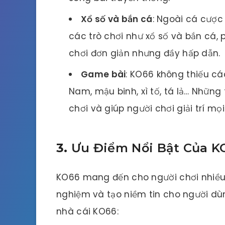
Xổ số và bắn cá
: Ngoài cá cược
các trò chơi như xổ số và bắn cá, 
chơi đơn giản nhưng đầy hấp dẫn.
Game bài
: KO66 không thiếu các
Nam, mậu binh, xì tố, tá lả… Những 
chơi và giúp người chơi giải trí mọi 
3.
Ưu Điểm Nổi Bật Của K
KO66 mang đến cho người chơi nhiều 
nghiệm và tạo niềm tin cho người dù
nhà cái KO66: