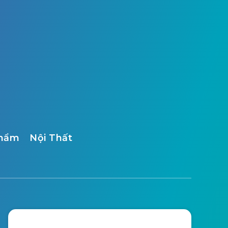
Phẩm
Nội Thất