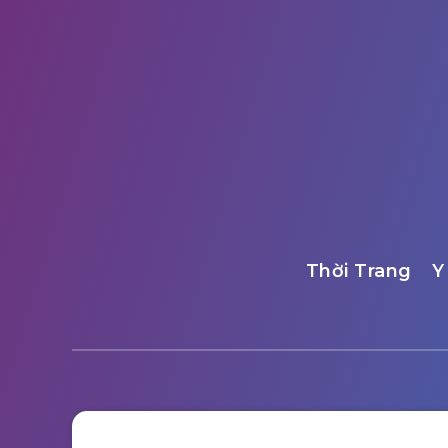
Thời Trang
Y