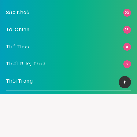
Sức Khoẻ
23
Tài Chính
16
Thể Thao
4
Thiết Bị Kỹ Thuật
3
Thời Trang
10
Thông Tin – Kiến Thức
3
Thực Phẩm
6
Thực Phẩm – Đồ Uống
2