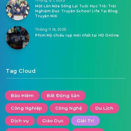
Tháng 12 1, 2025
Một Lần Nữa Sống Lại Tuổi Học Trò: Trải
Nghiệm Đọc Truyện School Life Tại Blog
Truyện Mới
Tháng 11 19, 2025
Phim Mỹ chiếu rạp mới nhất tại HD Online
Tag Cloud
Bảo Hiểm
Bất Động Sản
Công Nghiệp
Công Nghệ
Du Lịch
Dịch vụ
Giáo Dục
Giải Trí