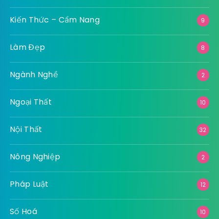
Kiến Thức – Cẩm Nang
9
Làm Đẹp
8
Ngành Nghề
2
Ngoại Thất
10
Nội Thất
32
Nông Nghiệp
2
Pháp Luật
12
Số Hoá
10