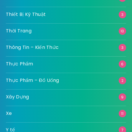
Thiết Bị Kỹ Thuật
3
Thời Trang
10
Thông Tin – Kiến Thức
3
Thực Phẩm
6
Thực Phẩm – Đồ Uống
2
Xây Dựng
9
Xe
11
Y tế
7