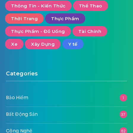
Thông Tin - Kiến Thức
Thể Thao
Thời Trang
Thực Phẩm
Thực Phẩm - Đồ Uống
Tài Chính
Xe
Xây Dựng
Y tế
Categories
Bảo Hiểm
1
Bất Động Sản
37
Công Nghệ
62