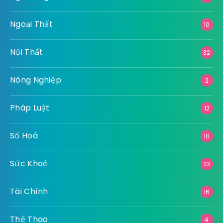
Ngoại Thất
10
Nội Thất
32
Nông Nghiệp
2
Pháp Luật
12
Số Hoá
10
Sức Khoẻ
23
Tài Chính
16
Thể Thao
4