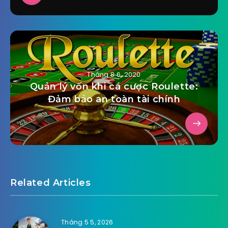
Tháng 8 6, 2020
Quản lý vốn khi cá cược Roulette:
Đảm bảo an toàn tài chính
Related Articles
Tháng 5 5, 2026