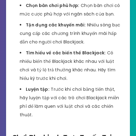
Chọn bàn chơi phù hợp:
Chọn bàn chơi có
mức cược phù hợp với ngân sách của bạn.
Tận dụng các khuyến mãi:
Nhiều sòng bạc
cung cấp các chương trình khuyến mãi hấp
dẫn cho người chơi Blackjack.
Tìm hiểu về các biến thể Blackjack:
Có
nhiều biến thể Blackjack khác nhau với luật
chơi và tỷ lệ trả thưởng khác nhau. Hãy tìm
hiểu kỹ trước khi chơi.
Luyện tập:
Trước khi chơi bằng tiền thật,
hãy luyện tập với các trò chơi Blackjack miễn
phí để làm quen với luật chơi và các chiến
thuật.