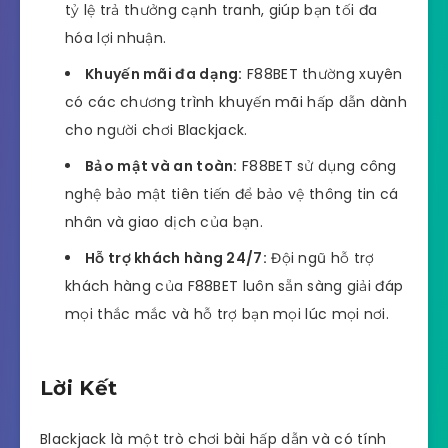
tỷ lệ trả thưởng cạnh tranh, giúp bạn tối đa
hóa lợi nhuận.
Khuyến mãi đa dạng:
F88BET thường xuyên
có các chương trình khuyến mãi hấp dẫn dành
cho người chơi Blackjack.
Bảo mật và an toàn:
F88BET sử dụng công
nghệ bảo mật tiên tiến để bảo vệ thông tin cá
nhân và giao dịch của bạn.
Hỗ trợ khách hàng 24/7:
Đội ngũ hỗ trợ
khách hàng của F88BET luôn sẵn sàng giải đáp
mọi thắc mắc và hỗ trợ bạn mọi lúc mọi nơi.
Lời Kết
Blackjack là một trò chơi bài hấp dẫn và có tính