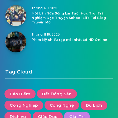
Tháng 12 1, 2025
Một Lần Nữa Sống Lại Tuổi Học Trò: Trải
Nghiệm Đọc Truyện School Life Tại Blog
Truyện Mới
Tháng 11 19, 2025
Phim Mỹ chiếu rạp mới nhất tại HD Online
Tag Cloud
Bảo Hiểm
Bất Động Sản
Công Nghiệp
Công Nghệ
Du Lịch
Dịch vụ
Giáo Dục
Giải Trí