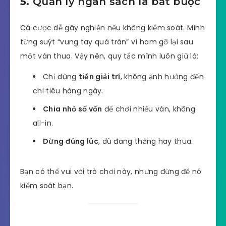
5.
Quản lý ngân sách là bắt buộc
Cá cược dễ gây nghiện nếu không kiểm soát. Mình
từng suýt “vung tay quá trán” vì ham gỡ lại sau
một ván thua. Vậy nên, quy tắc mình luôn giữ là:
Chỉ dùng
tiền giải trí
, không ảnh hưởng đến
chi tiêu hàng ngày.
Chia nhỏ số vốn
để chơi nhiều ván, không
all-in.
Dừng đúng lúc
, dù đang thắng hay thua.
Bạn có thể vui với trò chơi này, nhưng đừng để nó
kiểm soát bạn.