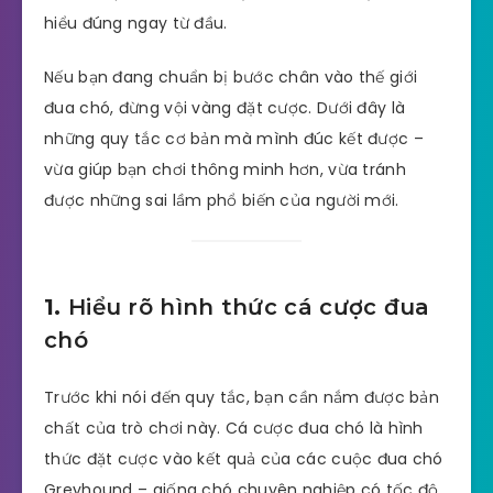
hiểu đúng ngay từ đầu.
Nếu bạn đang chuẩn bị bước chân vào thế giới
đua chó, đừng vội vàng đặt cược. Dưới đây là
những quy tắc cơ bản mà mình đúc kết được –
vừa giúp bạn chơi thông minh hơn, vừa tránh
được những sai lầm phổ biến của người mới.
1.
Hiểu rõ hình thức cá cược đua
chó
Trước khi nói đến quy tắc, bạn cần nắm được bản
chất của trò chơi này. Cá cược đua chó là hình
thức đặt cược vào kết quả của các cuộc đua chó
Greyhound – giống chó chuyên nghiệp có tốc độ