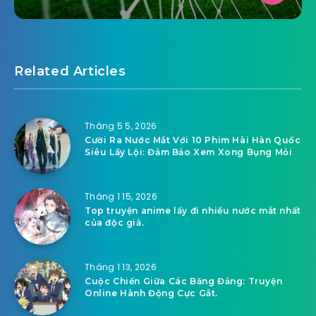
Related Articles
Tháng 5 5, 2026
Cười Ra Nước Mắt Với 10 Phim Hài Hàn Quốc
Siêu Lầy Lội: Đảm Bảo Xem Xong Bụng Mỏi
Tháng 1 15, 2026
Top truyện anime lấy đi nhiều nước mắt nhất
của độc giả.
Tháng 1 13, 2026
Cuộc Chiến Giữa Các Băng Đảng: Truyện
Online Hành Động Cực Gắt.