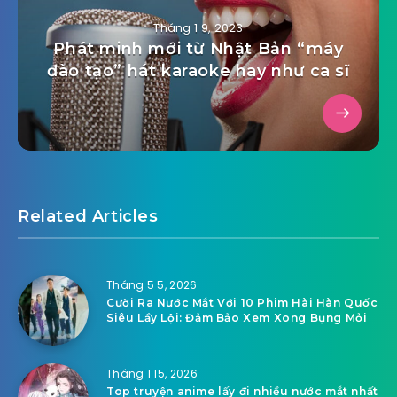
Tháng 1 9, 2023
Phát minh mới từ Nhật Bản “máy
đào tạo” hát karaoke hay như ca sĩ
Related Articles
Tháng 5 5, 2026
Cười Ra Nước Mắt Với 10 Phim Hài Hàn Quốc
Siêu Lầy Lội: Đảm Bảo Xem Xong Bụng Mỏi
Tháng 1 15, 2026
Top truyện anime lấy đi nhiều nước mắt nhất