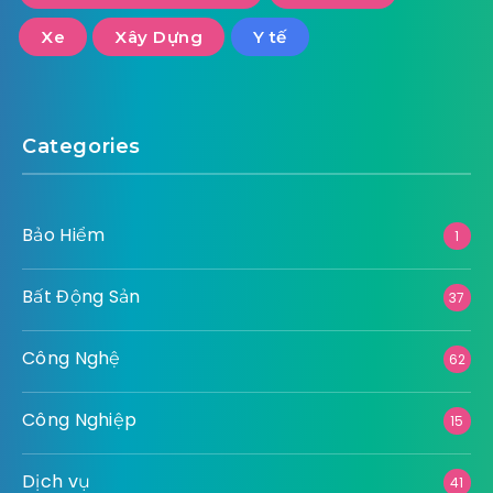
Xe
Xây Dựng
Y tế
Categories
Bảo Hiểm
1
Bất Động Sản
37
Công Nghệ
62
Công Nghiệp
15
Dịch vụ
41