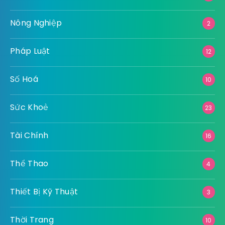
Nông Nghiệp
2
Pháp Luật
12
Số Hoá
10
Sức Khoẻ
23
Tài Chính
16
Thể Thao
4
Thiết Bị Kỹ Thuật
3
Thời Trang
10