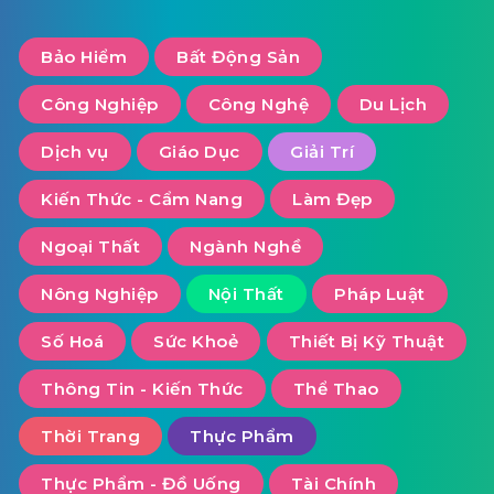
Bảo Hiểm
Bất Động Sản
Công Nghiệp
Công Nghệ
Du Lịch
Dịch vụ
Giáo Dục
Giải Trí
Kiến Thức - Cẩm Nang
Làm Đẹp
Ngoại Thất
Ngành Nghề
Nông Nghiệp
Nội Thất
Pháp Luật
Số Hoá
Sức Khoẻ
Thiết Bị Kỹ Thuật
Thông Tin - Kiến Thức
Thể Thao
Thời Trang
Thực Phẩm
Thực Phẩm - Đồ Uống
Tài Chính