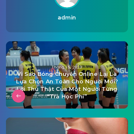
admin
Tháng 1 5, 2023
Vì Sao Bóng Chuyền Online Lại Là
Lựa Chọn An Toàn Cho Người Mới?
Lời Thú Thật Của Một Người Từng
“Trả Học Phí”