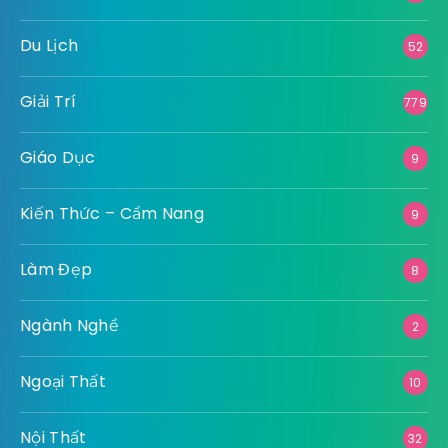
Du Lịch
52
Giải Trí
779
Giáo Dục
9
Kiến Thức – Cẩm Nang
9
Làm Đẹp
8
Ngành Nghề
2
Ngoại Thất
10
Nội Thất
32