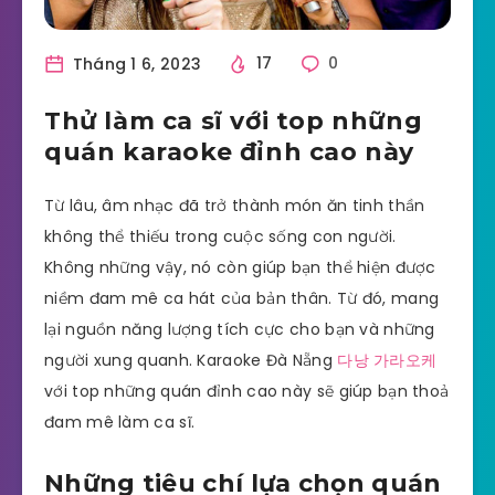
Tháng 1 6, 2023
17
0
Thử làm ca sĩ với top những
quán karaoke đỉnh cao này
Từ lâu, âm nhạc đã trở thành món ăn tinh thần
không thể thiếu trong cuộc sống con người.
Không những vậy, nó còn giúp bạn thể hiện được
niềm đam mê ca hát của bản thân. Từ đó, mang
lại nguồn năng lượng tích cực cho bạn và những
người xung quanh. Karaoke Đà Nẵng
다낭 가라오케
với top những quán đỉnh cao này sẽ giúp bạn thoả
đam mê làm ca sĩ.
Những tiêu chí lựa chọn quán