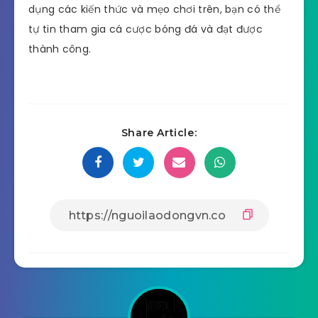
dụng các kiến thức và mẹo chơi trên, bạn có thể
tự tin tham gia cá cược bóng đá và đạt được
thành công.
Share Article: