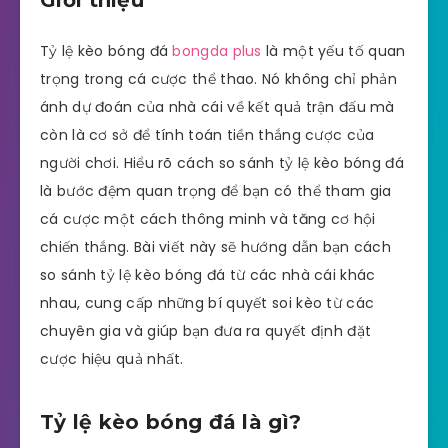
Giới thiệu
Tỷ lệ kèo bóng đá
bongda plus
là một yếu tố quan
trọng trong cá cược thể thao. Nó không chỉ phản
ánh dự đoán của nhà cái về kết quả trận đấu mà
còn là cơ sở để tính toán tiền thắng cược của
người chơi. Hiểu rõ cách so sánh tỷ lệ kèo bóng đá
là bước đệm quan trọng để bạn có thể tham gia
cá cược một cách thông minh và tăng cơ hội
chiến thắng. Bài viết này sẽ hướng dẫn bạn cách
so sánh tỷ lệ kèo bóng đá từ các nhà cái khác
nhau, cung cấp những bí quyết soi kèo từ các
chuyên gia và giúp bạn đưa ra quyết định đặt
cược hiệu quả nhất.
Tỷ lệ kèo bóng đá là gì?