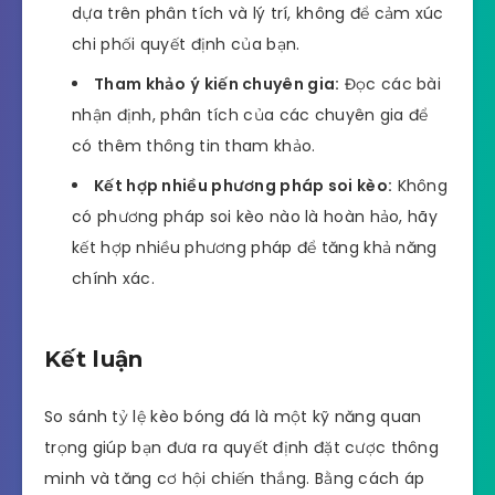
dựa trên phân tích và lý trí, không để cảm xúc
chi phối quyết định của bạn.
Tham khảo ý kiến chuyên gia:
Đọc các bài
nhận định, phân tích của các chuyên gia để
có thêm thông tin tham khảo.
Kết hợp nhiều phương pháp soi kèo:
Không
có phương pháp soi kèo nào là hoàn hảo, hãy
kết hợp nhiều phương pháp để tăng khả năng
chính xác.
Kết luận
So sánh tỷ lệ kèo bóng đá là một kỹ năng quan
trọng giúp bạn đưa ra quyết định đặt cược thông
minh và tăng cơ hội chiến thắng. Bằng cách áp