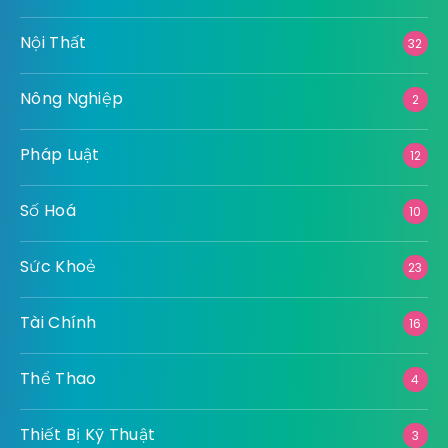
Nội Thất
32
Nông Nghiệp
2
Pháp Luật
12
Số Hoá
10
Sức Khoẻ
23
Tài Chính
16
Thể Thao
4
Thiết Bị Kỹ Thuật
3