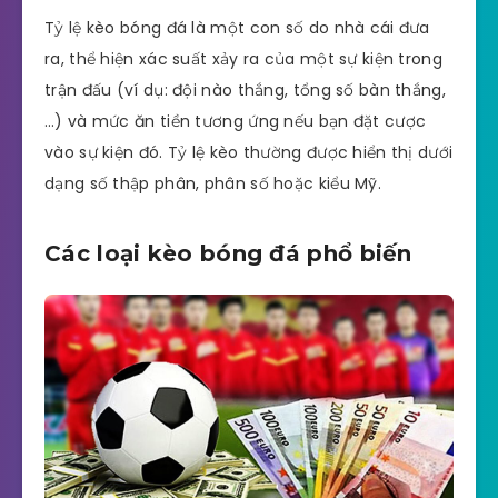
Tỷ lệ kèo bóng đá là một con số do nhà cái đưa
ra, thể hiện xác suất xảy ra của một sự kiện trong
trận đấu (ví dụ: đội nào thắng, tổng số bàn thắng,
…) và mức ăn tiền tương ứng nếu bạn đặt cược
vào sự kiện đó. Tỷ lệ kèo thường được hiển thị dưới
dạng số thập phân, phân số hoặc kiểu Mỹ.
Các loại kèo bóng đá phổ biến