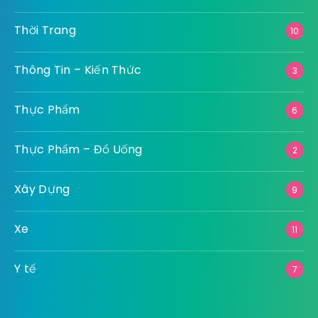
Thời Trang
10
Thông Tin – Kiến Thức
3
Thực Phẩm
6
Thực Phẩm – Đồ Uống
2
Xây Dựng
9
Xe
11
Y tế
7