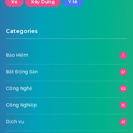
Xe
Xây Dựng
Y tế
Categories
Bảo Hiểm
1
Bất Động Sản
37
Công Nghệ
62
Công Nghiệp
15
Dịch vụ
41