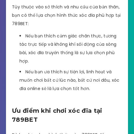
Tùy thuộc vào sở thích và nhu cầu của bản thân,
bạn có thể lựa chọn hình thức xóc đĩa phù hợp tại
789BET:
Nếu bạn thích cảm giác chân thực, tương
tác trực tiếp và không khí sôi động của sòng
bài, xóc đĩa truyền thống là sự lựa chọn phù
hợp.
Nếu bạn ưa thích sự tiện lợi, linh hoạt và
muốn chơi bất cứ lúc nào, bất cứ nơi đâu, xóc
đĩa online sẽ là lựa chọn tốt hơn.
Ưu điểm khi chơi xóc đĩa tại
789BET