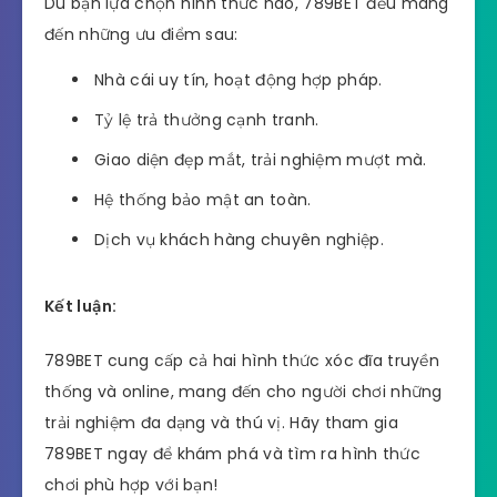
Dù bạn lựa chọn hình thức nào, 789BET đều mang
đến những ưu điểm sau:
Nhà cái uy tín, hoạt động hợp pháp.
Tỷ lệ trả thưởng cạnh tranh.
Giao diện đẹp mắt, trải nghiệm mượt mà.
Hệ thống bảo mật an toàn.
Dịch vụ khách hàng chuyên nghiệp.
Kết luận:
789BET cung cấp cả hai hình thức xóc đĩa truyền
thống và online, mang đến cho người chơi những
trải nghiệm đa dạng và thú vị. Hãy tham gia
789BET ngay để khám phá và tìm ra hình thức
chơi phù hợp với bạn!