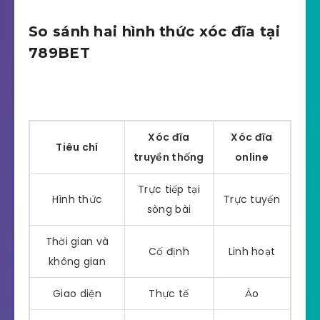
So sánh hai hình thức xóc đĩa tại
789BET
Xóc đĩa
Xóc đĩa
Tiêu chí
truyền thống
online
Trực tiếp tại
Hình thức
Trực tuyến
sòng bài
Thời gian và
Cố định
Linh hoạt
không gian
Giao diện
Thực tế
Ảo