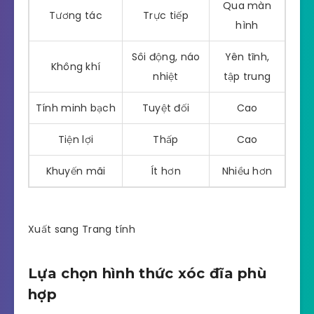
Qua màn
Tương tác
Trực tiếp
hình
Sôi động, náo
Yên tĩnh,
Không khí
nhiệt
tập trung
Tính minh bạch
Tuyệt đối
Cao
Tiện lợi
Thấp
Cao
Khuyến mãi
Ít hơn
Nhiều hơn
Xuất sang Trang tính
Lựa chọn hình thức xóc đĩa phù
hợp