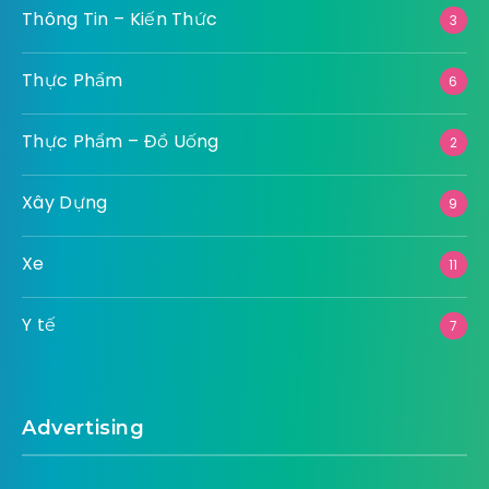
Thông Tin – Kiến Thức
3
Thực Phẩm
6
Thực Phẩm – Đồ Uống
2
Xây Dựng
9
Xe
11
Y tế
7
Advertising