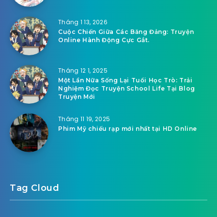
Tháng 1 13, 2026
Cuộc Chiến Giữa Các Băng Đảng: Truyện
Online Hành Động Cực Gắt.
Tháng 12 1, 2025
Một Lần Nữa Sống Lại Tuổi Học Trò: Trải
Nghiệm Đọc Truyện School Life Tại Blog
Truyện Mới
Tháng 11 19, 2025
Phim Mỹ chiếu rạp mới nhất tại HD Online
Tag Cloud