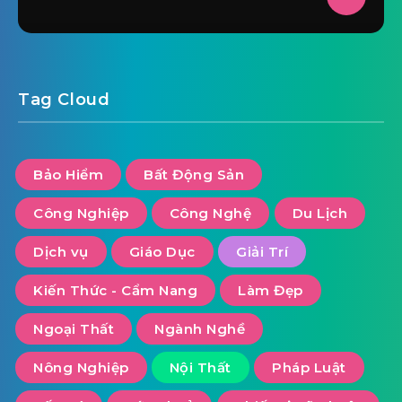
Tag Cloud
Bảo Hiểm
Bất Động Sản
Công Nghiệp
Công Nghệ
Du Lịch
Dịch vụ
Giáo Dục
Giải Trí
Kiến Thức - Cẩm Nang
Làm Đẹp
Ngoại Thất
Ngành Nghề
Nông Nghiệp
Nội Thất
Pháp Luật