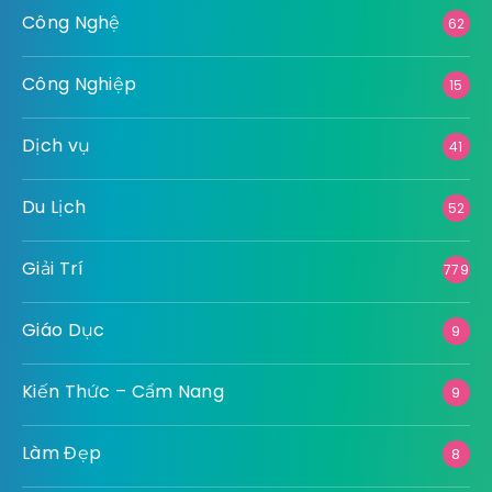
Công Nghệ
62
Công Nghiệp
15
Dịch vụ
41
Du Lịch
52
Giải Trí
779
Giáo Dục
9
Kiến Thức – Cẩm Nang
9
Làm Đẹp
8