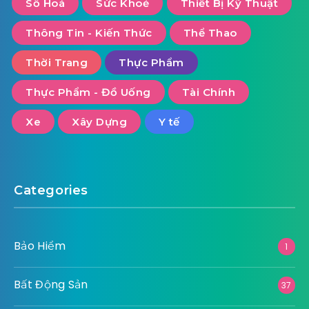
Số Hoá
Sức Khoẻ
Thiết Bị Kỹ Thuật
Thông Tin - Kiến Thức
Thể Thao
Thời Trang
Thực Phẩm
Thực Phẩm - Đồ Uống
Tài Chính
Xe
Xây Dựng
Y tế
Categories
Bảo Hiểm
1
Bất Động Sản
37