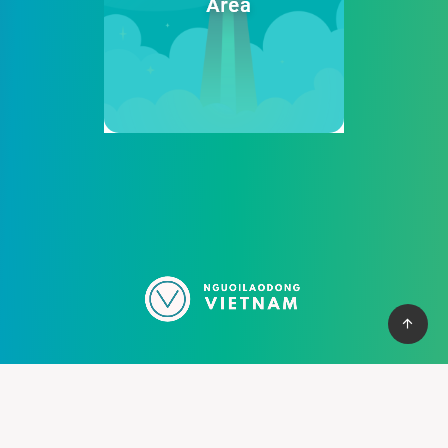
Cung cấp thệ thống PBN mạnh mẽ giúp bạn có cơ vào top
nhanh chống, với hơn 100+ domain VN , và domain quốc tế, hỗ