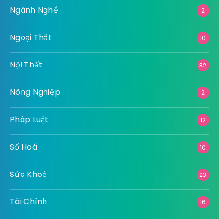
Ngành Nghề
2
Ngoại Thất
10
Nội Thất
32
Nông Nghiệp
2
Pháp Luật
12
Số Hoá
10
Sức Khoẻ
23
Tài Chính
16