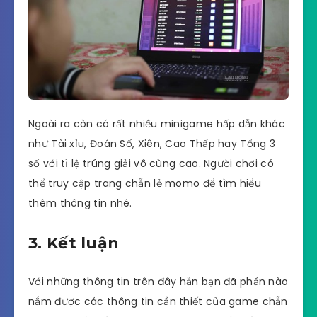
Ngoài ra còn có rất nhiều minigame hấp dẫn khác
như Tài xỉu, Đoán Số, Xiên, Cao Thấp hay Tổng 3
số với tỉ lệ trúng giải vô cùng cao. Người chơi có
thể truy cập trang chẵn lẻ momo để tìm hiểu
thêm thông tin nhé.
3. Kết luận
Với những thông tin trên đây hẵn bạn đã phần nào
nắm được các thông tin cần thiết của game chẵn