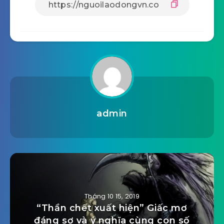
admin
Tháng 10 15, 2019
“Thần chết xuất hiện” Giấc mơ
đáng sợ và ý nghĩa cùng con số