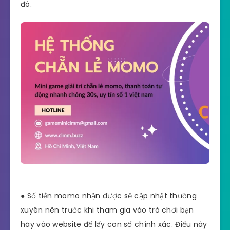
đó.
● Số tiền momo nhận được sẽ cập nhật thường
xuyên nên trước khi tham gia vào trò chơi bạn
hãy vào website để lấy con số chính xác. Điều này