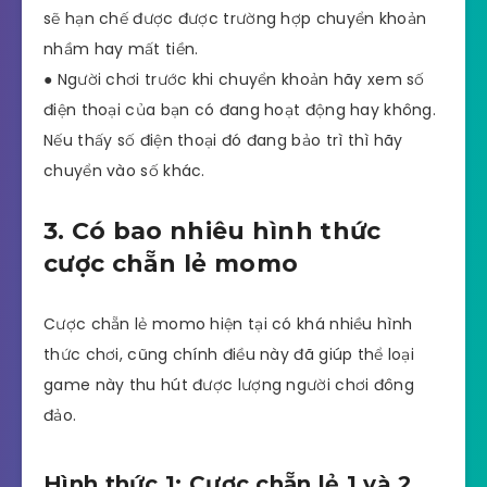
sẽ hạn chế được được trường hợp chuyển khoản
nhầm hay mất tiền.
● Người chơi trước khi chuyển khoản hãy xem số
điện thoại của bạn có đang hoạt động hay không.
Nếu thấy số điện thoại đó đang bảo trì thì hãy
chuyển vào số khác.
3. Có bao nhiêu hình thức
cược chẵn lẻ momo
Cược chẵn lẻ momo hiện tại có khá nhiều hình
thức chơi, cũng chính điều này đã giúp thể loại
game này thu hút được lượng người chơi đông
đảo.
Hình thức 1: Cược chẵn lẻ 1 và 2