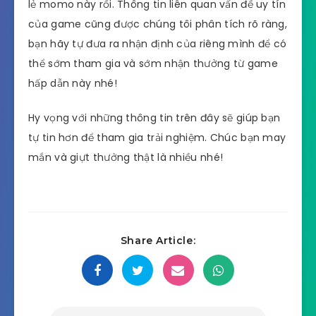
lẻ momo này rồi. Thông tin liên quan vấn đề uy tín
của game cũng được chúng tôi phân tích rõ ràng,
bạn hãy tự đưa ra nhận định của riêng mình để có
thể sớm tham gia và sớm nhận thưởng từ game
hấp dẫn này nhé!
Hy vọng với những thông tin trên đây sẽ giúp bạn
tự tin hơn để tham gia trải nghiệm. Chúc bạn may
mắn và giựt thưởng thật là nhiều nhé!
Share Article: