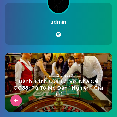
admin
Tháng 12 5, 2023
Hành Trình Của Tôi Với Nhà Cái
QQ88: Từ Tò Mò Đến “Nghiện” Giải
Trí