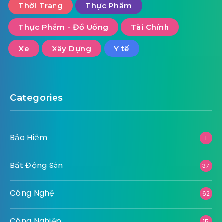
Thời Trang
Thực Phẩm
Thực Phẩm - Đồ Uống
Tài Chính
Xe
Xây Dựng
Y tế
Categories
Bảo Hiểm
1
Bất Động Sản
37
Công Nghệ
62
Công Nghiệp
15