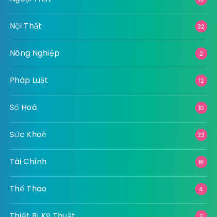
Nội Thất
32
Nông Nghiệp
2
Pháp Luật
12
Số Hoá
10
Sức Khoẻ
23
Tài Chính
16
Thể Thao
4
Thiết Bị Kỹ Thuật
3