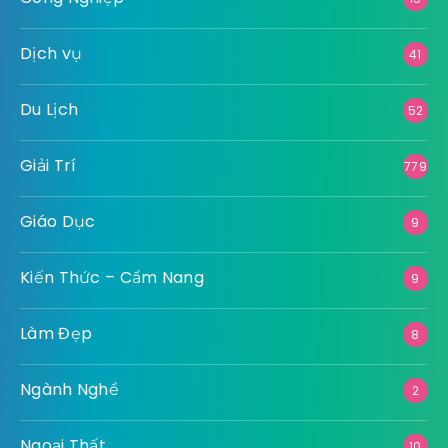
Dịch vụ
41
Du Lịch
52
Giải Trí
779
Giáo Dục
9
Kiến Thức – Cẩm Nang
9
Làm Đẹp
8
Ngành Nghề
2
Ngoại Thất
10