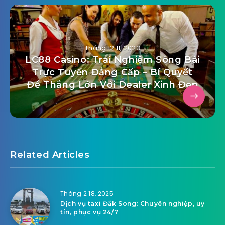
Tháng 12 11, 2023
LC88 Casino: Trải Nghiệm Sòng Bài
Trực Tuyến Đẳng Cấp – Bí Quyết
Để Thắng Lớn Với Dealer Xinh Đẹp
Related Articles
Tháng 2 18, 2025
Dịch vụ taxi Đắk Song: Chuyên nghiệp, uy
tín, phục vụ 24/7