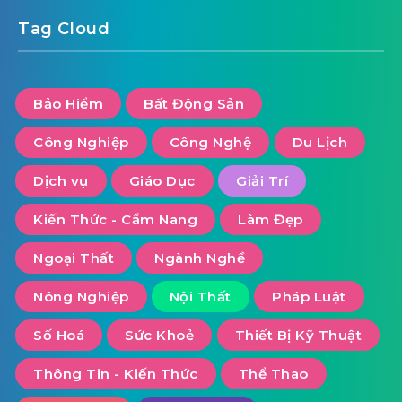
Tag Cloud
Bảo Hiểm
Bất Động Sản
Công Nghiệp
Công Nghệ
Du Lịch
Dịch vụ
Giáo Dục
Giải Trí
Kiến Thức - Cẩm Nang
Làm Đẹp
Ngoại Thất
Ngành Nghề
Nông Nghiệp
Nội Thất
Pháp Luật
Số Hoá
Sức Khoẻ
Thiết Bị Kỹ Thuật
Thông Tin - Kiến Thức
Thể Thao