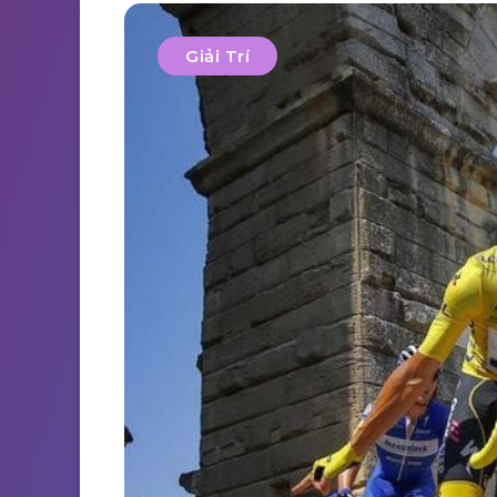
Giải Trí