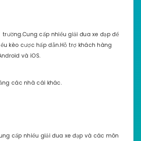
thị trường.Cung cấp nhiều giải đua xe đạp để
hiều kèo cược hấp dẫn.Hỗ trợ khách hàng
ndroid và iOS.
ằng các nhà cái khác.
Cung cấp nhiều giải đua xe đạp và các môn