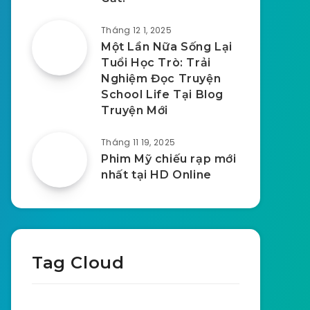
Tháng 12 1, 2025
Một Lần Nữa Sống Lại
Tuổi Học Trò: Trải
Nghiệm Đọc Truyện
School Life Tại Blog
Truyện Mới
Tháng 11 19, 2025
Phim Mỹ chiếu rạp mới
nhất tại HD Online
Tag Cloud