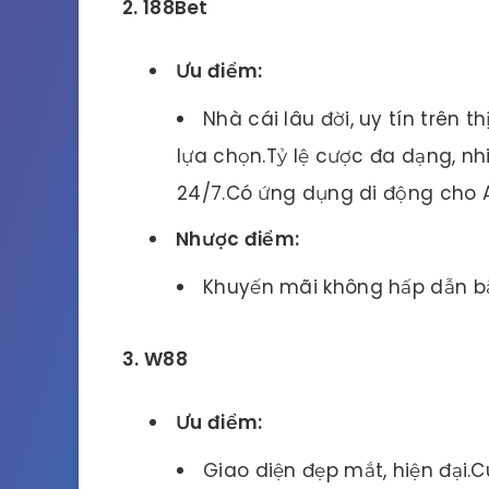
2. 188Bet
Ưu điểm:
Nhà cái lâu đời, uy tín trên 
lựa chọn.Tỷ lệ cược đa dạng, n
24/7.Có ứng dụng di động cho A
Nhược điểm:
Khuyến mãi không hấp dẫn b
3. W88
Ưu điểm:
Giao diện đẹp mắt, hiện đại.