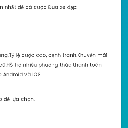
ín nhất để cá cược Đua xe đạp:
ụng.Tỷ lệ cược cao, cạnh tranh.Khuyến mãi
cũ.Hỗ trợ nhiều phương thức thanh toán
o Android và iOS.
p để lựa chọn.