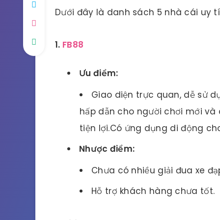
Dưới đây là danh sách 5 nhà cái uy t
1.
FB88
Ưu điểm:
Giao diện trực quan, dễ sử d
hấp dẫn cho người chơi mới và 
tiện lợi.Có ứng dụng di động ch
Nhược điểm:
Chưa có nhiều giải đua xe đạ
Hỗ trợ khách hàng chưa tốt.