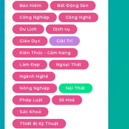
Bảo Hiểm
Bất Động Sản
Công Nghiệp
Công Nghệ
Du Lịch
Dịch vụ
Giáo Dục
Giải Trí
Kiến Thức - Cẩm Nang
Làm Đẹp
Ngoại Thất
Ngành Nghề
Nông Nghiệp
Nội Thất
Pháp Luật
Số Hoá
Sức Khoẻ
Thiết Bị Kỹ Thuật