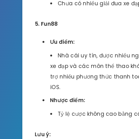
Chưa có nhiều giải đua xe đạ
5. Fun88
Ưu điểm:
Nhà cái uy tín, được nhiều n
xe đạp và các môn thể thao kh
trợ nhiều phương thức thanh t
iOS.
Nhược điểm:
Tỷ lệ cược không cao bằng c
Lưu ý: