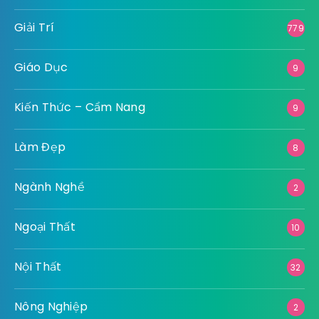
Giải Trí
779
Giáo Dục
9
Kiến Thức – Cẩm Nang
9
Làm Đẹp
8
Ngành Nghề
2
Ngoại Thất
10
Nội Thất
32
Nông Nghiệp
2