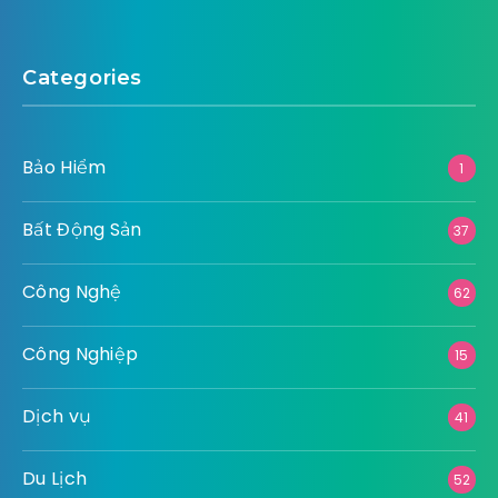
Categories
Bảo Hiểm
1
Bất Động Sản
37
Công Nghệ
62
Công Nghiệp
15
Dịch vụ
41
Du Lịch
52