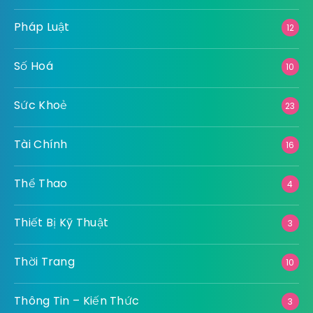
Pháp Luật
12
Số Hoá
10
Sức Khoẻ
23
Tài Chính
16
Thể Thao
4
Thiết Bị Kỹ Thuật
3
Thời Trang
10
Thông Tin – Kiến Thức
3