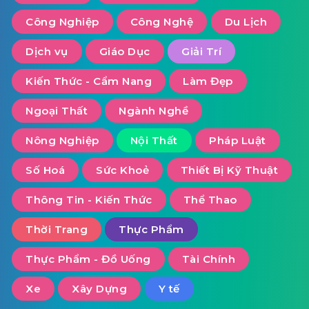
Công Nghiệp
Công Nghệ
Du Lịch
Dịch vụ
Giáo Dục
Giải Trí
Kiến Thức - Cẩm Nang
Làm Đẹp
Ngoại Thất
Ngành Nghề
Nông Nghiệp
Nội Thất
Pháp Luật
Số Hoá
Sức Khoẻ
Thiết Bị Kỹ Thuật
Thông Tin - Kiến Thức
Thể Thao
Thời Trang
Thực Phẩm
Thực Phẩm - Đồ Uống
Tài Chính
Xe
Xây Dựng
Y tế