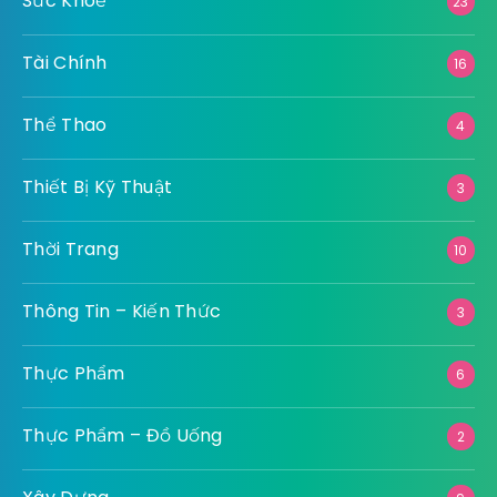
Sức Khoẻ
23
Tài Chính
16
Thể Thao
4
Thiết Bị Kỹ Thuật
3
Thời Trang
10
Thông Tin – Kiến Thức
3
Thực Phẩm
6
Thực Phẩm – Đồ Uống
2