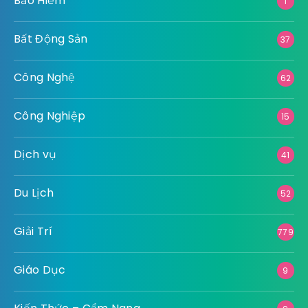
Bảo Hiểm
1
Bất Động Sản
37
Công Nghệ
62
Công Nghiệp
15
Dịch vụ
41
Du Lịch
52
Giải Trí
779
Giáo Dục
9