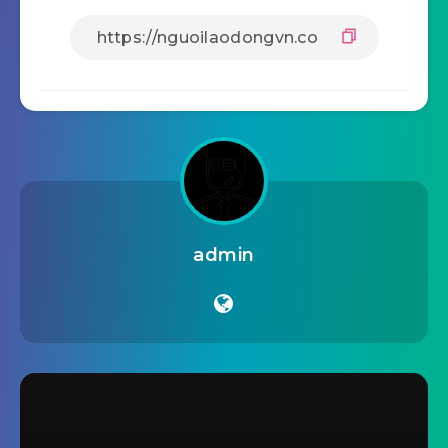
admin