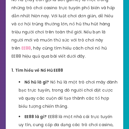
những trò chơi casino trực tuyến phổ biến và hấp
dẫn nhất hiện nay. Với luật chơi đơn giản, dễ hiểu
và cơ hội trúng thưởng lớn, nổ hũ thu hút hàng
triệu người chơi trên toàn thế giới. Nếu bạn là
người mới và muốn thử sức với trò chơi này
trên
EE88
, hãy cùng tìm hiểu cách chơi nổ hũ
EE88 hiệu quả qua bài viết dưới đây.
1. Tìm hiểu về Nổ Hũ EE88
Nổ hũ là gì?
Nổ hũ là một trò chơi máy đánh
bạc trực tuyến, trong đó người chơi đặt cược
và quay các cuộn để tạo thành các tổ hợp
biểu tượng chiến thắng.
EE88 là gì?
EE88 là một nhà cái trực tuyến
uy tín, cung cấp đa dạng các trò chơi casino,