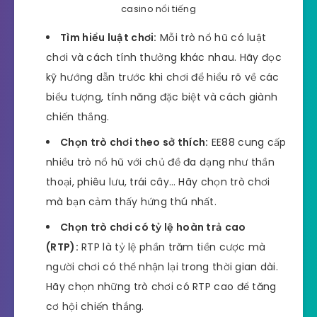
casino nổi tiếng
Tìm hiểu luật chơi:
Mỗi trò nổ hũ có luật
chơi và cách tính thưởng khác nhau. Hãy đọc
kỹ hướng dẫn trước khi chơi để hiểu rõ về các
biểu tượng, tính năng đặc biệt và cách giành
chiến thắng.
Chọn trò chơi theo sở thích:
EE88 cung cấp
nhiều trò nổ hũ với chủ đề đa dạng như thần
thoại, phiêu lưu, trái cây… Hãy chọn trò chơi
mà bạn cảm thấy hứng thú nhất.
Chọn trò chơi có tỷ lệ hoàn trả cao
(RTP):
RTP là tỷ lệ phần trăm tiền cược mà
người chơi có thể nhận lại trong thời gian dài.
Hãy chọn những trò chơi có RTP cao để tăng
cơ hội chiến thắng.