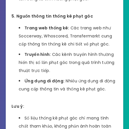
5. Nguồn thông tin thống kê phạt góc
Trang web thống kê:
Các trang web như
Soccerway, Whoscored, Transfermarkt cung
cấp thông tin thống kê chi tiết về phạt góc.
Truyền hình:
Các kênh truyền hình thường
hiển thị số lần phạt góc trong quá trình tường
thuật trực tiếp.
Ứng dụng di động:
Nhiều ứng dụng di động
cung cấp thông tin và thống kê phạt góc.
Lưu ý:
Số liệu thống kê phạt góc chỉ mang tính
chất tham khảo, không phản ánh hoàn toàn