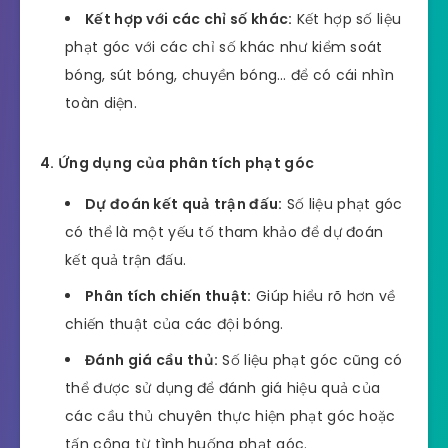
Kết hợp với các chỉ số khác:
Kết hợp số liệu
phạt góc với các chỉ số khác như kiểm soát
bóng, sút bóng, chuyền bóng… để có cái nhìn
toàn diện.
4. Ứng dụng của phân tích phạt góc
Dự đoán kết quả trận đấu:
Số liệu phạt góc
có thể là một yếu tố tham khảo để dự đoán
kết quả trận đấu.
Phân tích chiến thuật:
Giúp hiểu rõ hơn về
chiến thuật của các đội bóng.
Đánh giá cầu thủ:
Số liệu phạt góc cũng có
thể được sử dụng để đánh giá hiệu quả của
các cầu thủ chuyên thực hiện phạt góc hoặc
tấn công từ tình huống phạt góc.