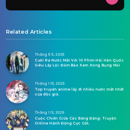
Related Articles
Tháng 5 5, 2026
Cười Ra Nước Mắt Với 10 Phim Hài Hàn Quốc
Siêu Lầy Lội: Đảm Bảo Xem Xong Bụng Mỏi
Tháng 1 15, 2026
Top truyện anime lấy đi nhiều nước mắt nhất
của độc giả.
Tháng 1 13, 2026
Cuộc Chiến Giữa Các Băng Đảng: Truyện
Online Hành Động Cực Gắt.