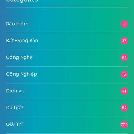
Bảo Hiểm
1
Bất Động Sản
37
Công Nghệ
62
Công Nghiệp
15
Dịch vụ
41
Du Lịch
52
Giải Trí
779