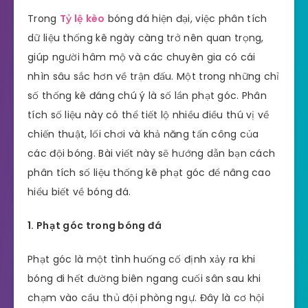
Trong
Tỷ lệ kèo
bóng đá hiện đại, việc phân tích
dữ liệu thống kê ngày càng trở nên quan trọng,
giúp người hâm mộ và các chuyên gia có cái
nhìn sâu sắc hơn về trận đấu. Một trong những chỉ
số thống kê đáng chú ý là số lần phạt góc. Phân
tích số liệu này có thể tiết lộ nhiều điều thú vị về
chiến thuật, lối chơi và khả năng tấn công của
các đội bóng. Bài viết này sẽ hướng dẫn bạn cách
phân tích số liệu thống kê phạt góc để nâng cao
hiểu biết về bóng đá.
1. Phạt góc trong bóng đá
Phạt góc là một tình huống cố định xảy ra khi
bóng đi hết đường biên ngang cuối sân sau khi
chạm vào cầu thủ đội phòng ngự. Đây là cơ hội