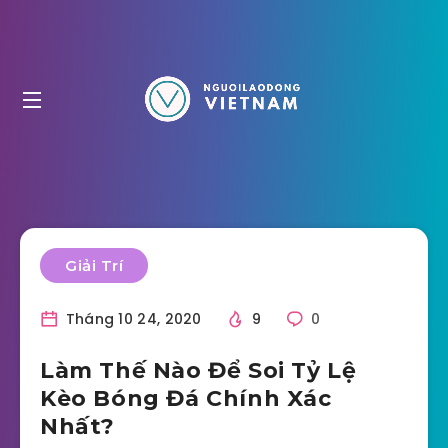
Giải Trí
Tháng 10 24, 2020
9
0
Làm Thế Nào Để Soi Tỷ Lệ
Kèo Bóng Đá Chính Xác
Nhất?