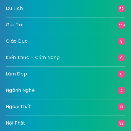
Du Lịch
52
Giải Trí
779
Giáo Dục
9
Kiến Thức – Cẩm Nang
9
Làm Đẹp
8
Ngành Nghề
2
Ngoại Thất
10
Nội Thất
32