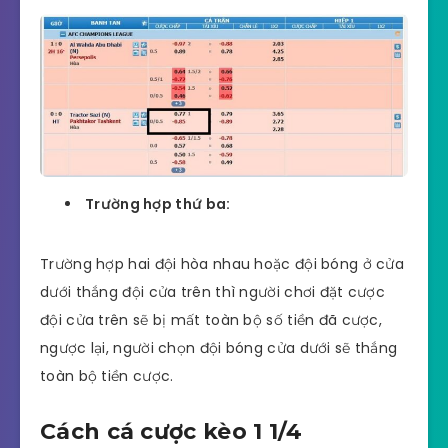
Trường hợp thứ ba:
Trường hợp hai đội hòa nhau hoặc đội bóng ở cửa
dưới thắng đội cửa trên thì người chơi đặt cược
đội cửa trên sẽ bị mất toàn bộ số tiền đã cược,
ngược lại, người chọn đội bóng cửa dưới sẽ thắng
toàn bộ tiền cược.
Cách cá cược kèo 1 1/4