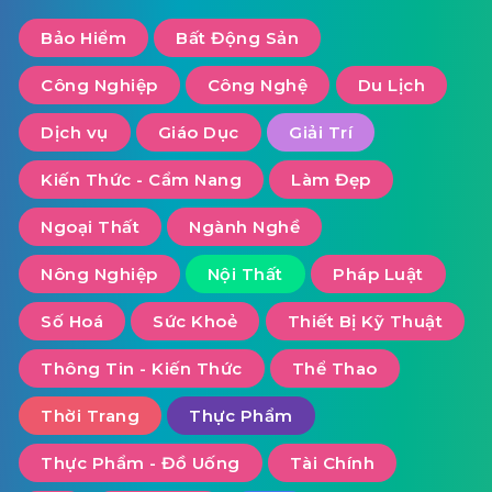
Bảo Hiểm
Bất Động Sản
Công Nghiệp
Công Nghệ
Du Lịch
Dịch vụ
Giáo Dục
Giải Trí
Kiến Thức - Cẩm Nang
Làm Đẹp
Ngoại Thất
Ngành Nghề
Nông Nghiệp
Nội Thất
Pháp Luật
Số Hoá
Sức Khoẻ
Thiết Bị Kỹ Thuật
Thông Tin - Kiến Thức
Thể Thao
Thời Trang
Thực Phẩm
Thực Phẩm - Đồ Uống
Tài Chính