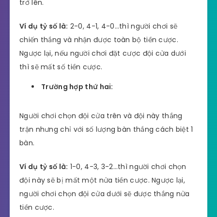
trở lên.
Ví dụ tỷ số là:
2-0, 4-1, 4-0…thì người chơi sẽ
chiến thắng và nhận được toàn bộ tiền cược.
Ngược lại, nếu người chơi đặt cược đội cửa dưới
thì sẽ mất số tiền cược.
Trường hợp thứ hai:
Người chơi chọn đội cửa trên và đội này thắng
trận nhưng chỉ với số lượng bàn thắng cách biệt 1
bàn.
Ví dụ tỷ số là:
1-0, 4-3, 3-2…thì người chơi chọn
đội này sẽ bị mất một nửa tiền cược. Ngược lại,
người chơi chọn đội cửa dưới sẽ được thắng nửa
tiền cược.