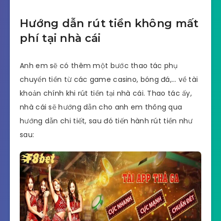
Hướng dẫn rút tiền không mất
phí tại nhà cái
Anh em sẽ có thêm một bước thao tác phụ
chuyển tiền từ các game casino, bóng đá,… về tài
khoản chính khi rút tiền tại nhà cái. Thao tác ấy,
nhà cái sẽ hướng dẫn cho anh em thông qua
hướng dẫn chi tiết, sau đó tiến hành rút tiền như
sau: