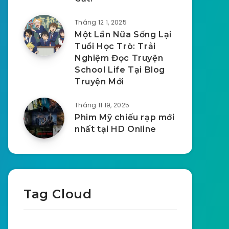
Tháng 12 1, 2025
Một Lần Nữa Sống Lại
Tuổi Học Trò: Trải
Nghiệm Đọc Truyện
School Life Tại Blog
Truyện Mới
Tháng 11 19, 2025
Phim Mỹ chiếu rạp mới
nhất tại HD Online
Tag Cloud