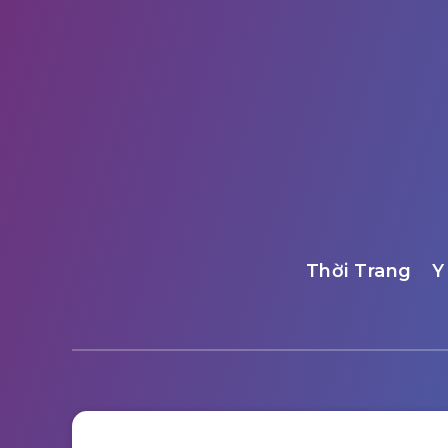
Thời Trang
Y