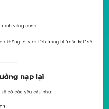
 thành vòng cược
 không rơi vào tình trạng bị “mắc kẹt” số
ưởng nạp lại
 sẽ có các yêu cầu như:
ịnh