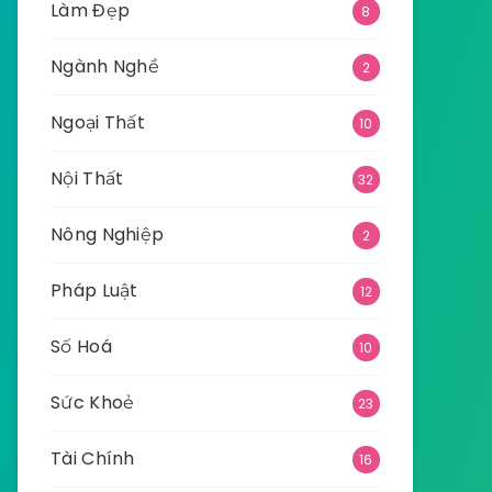
Làm Đẹp
8
Ngành Nghề
2
Ngoại Thất
10
Nội Thất
32
Nông Nghiệp
2
Pháp Luật
12
Số Hoá
10
Sức Khoẻ
23
Tài Chính
16