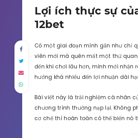
Lợi ích thực sự củ
12bet
Có một giai đoạn mình gần như chỉ 
viên mới mà quên mất một thứ quan
đến khi chơi lâu hơn, mình mới nhận r
hưởng khá nhiều đến lợi nhuận dài hạ
Bài viết này là trải nghiệm cá nhân 
chương trình thưởng nạp lại. Không p
cơ chế thì hoàn toàn có thể biến nó t