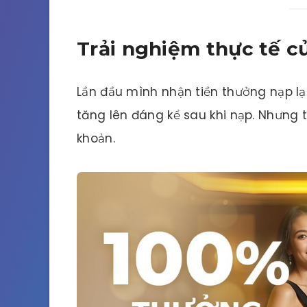
Trải nghiệm thực tế c
Lần đầu mình nhận tiền thưởng nạp lạ
tăng lên đáng kể sau khi nạp. Nhưng 
khoản.