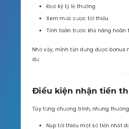
Đọc kỹ tỷ lệ thưởng
Xem mức cược tối thiểu
Tính toán trước khả năng hoàn
Nhờ vậy, mình tận dụng được bonus mà
dư.
Điều kiện nhận tiền th
Tùy từng chương trình, nhưng thường
Nạp tối thiểu một số tiền nhất đ