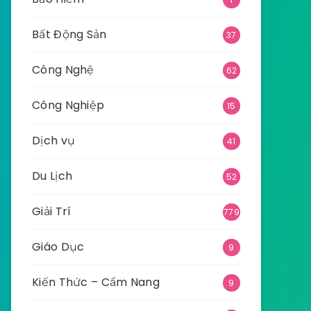
Bất Động Sản
37
Công Nghệ
62
Công Nghiệp
15
Dịch vụ
41
Du Lịch
52
Giải Trí
779
Giáo Dục
9
Kiến Thức – Cẩm Nang
9