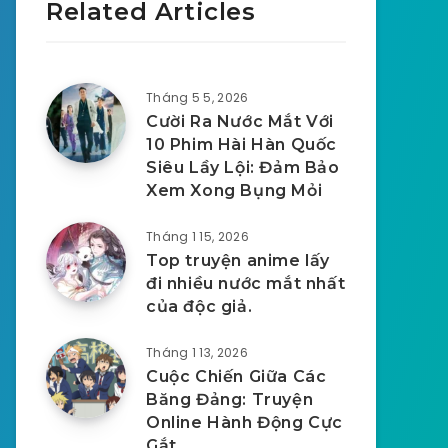
Related Articles
Tháng 5 5, 2026
Cười Ra Nước Mắt Với
10 Phim Hài Hàn Quốc
Siêu Lầy Lội: Đảm Bảo
Xem Xong Bụng Mỏi
Tháng 1 15, 2026
Top truyện anime lấy
đi nhiều nước mắt nhất
của độc giả.
Tháng 1 13, 2026
Cuộc Chiến Giữa Các
Băng Đảng: Truyện
Online Hành Động Cực
Gắt.