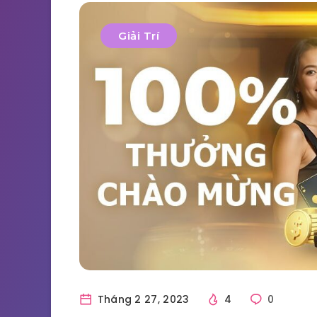
Giải Trí
Tháng 2 27, 2023
4
0