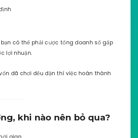
định
i, bạn có thể phải cược tổng doanh số gấp
ợc lợi nhuận.
vốn đã chơi đều đặn thì việc hoàn thành
ng, khi nào nên bỏ qua?
ời gian.