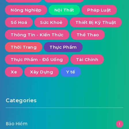
Nông Nghiệp
Nội Thất
Pháp Luật
Số Hoá
Sức Khoẻ
Thiết Bị Kỹ Thuật
Thông Tin - Kiến Thức
Thể Thao
Thời Trang
Thực Phẩm
Thực Phẩm - Đồ Uống
Tài Chính
Xe
Xây Dựng
Y tế
Categories
Bảo Hiểm
1