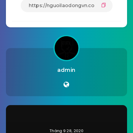
admin
Tháng 9 28, 2020