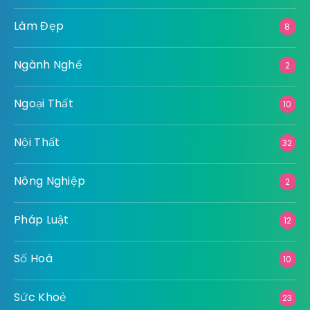
Làm Đẹp
8
Ngành Nghề
2
Ngoại Thất
10
Nội Thất
32
Nông Nghiệp
2
Pháp Luật
12
Số Hoá
10
Sức Khoẻ
23