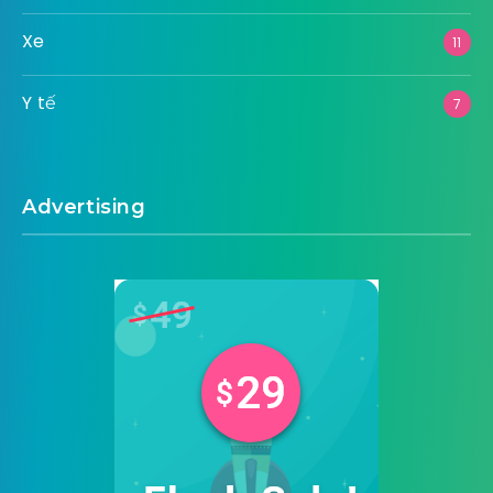
Xe
11
Y tế
7
Advertising