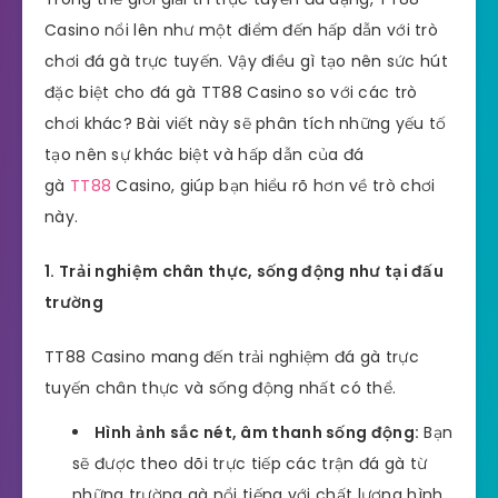
Casino nổi lên như một điểm đến hấp dẫn với trò
chơi đá gà trực tuyến. Vậy điều gì tạo nên sức hút
đặc biệt cho đá gà TT88 Casino so với các trò
chơi khác? Bài viết này sẽ phân tích những yếu tố
tạo nên sự khác biệt và hấp dẫn của đá
gà
TT88
Casino, giúp bạn hiểu rõ hơn về trò chơi
này.
1. Trải nghiệm chân thực, sống động như tại đấu
trường
TT88 Casino mang đến trải nghiệm đá gà trực
tuyến chân thực và sống động nhất có thể.
Hình ảnh sắc nét, âm thanh sống động:
Bạn
sẽ được theo dõi trực tiếp các trận đá gà từ
những trường gà nổi tiếng với chất lượng hình