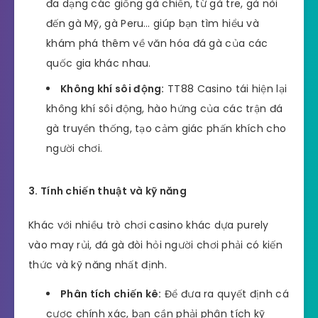
đa dạng các giống gà chiến, từ gà tre, gà nòi
đến gà Mỹ, gà Peru… giúp bạn tìm hiểu và
khám phá thêm về văn hóa đá gà của các
quốc gia khác nhau.
Không khí sôi động:
TT88 Casino tái hiện lại
không khí sôi động, hào hứng của các trận đá
gà truyền thống, tạo cảm giác phấn khích cho
người chơi.
3. Tính chiến thuật và kỹ năng
Khác với nhiều trò chơi casino khác dựa purely
vào may rủi, đá gà đòi hỏi người chơi phải có kiến
thức và kỹ năng nhất định.
Phân tích chiến kê:
Để đưa ra quyết định cá
cược chính xác, bạn cần phải phân tích kỹ