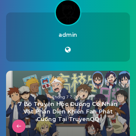
admin
Tháng 7 7, 2025
7 Bộ Truyện Học Đường Có Nhân
Vật Phản Diện Khiến Fan Phát
Cuồng Tại TruyenQQ