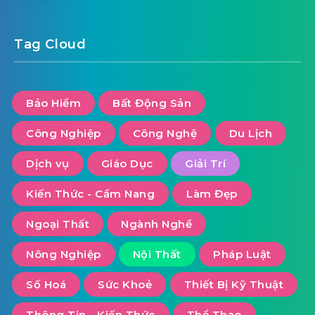
Tag Cloud
Bảo Hiểm
Bất Động Sản
Công Nghiệp
Công Nghệ
Du Lịch
Dịch vụ
Giáo Dục
Giải Trí
Kiến Thức - Cẩm Nang
Làm Đẹp
Ngoại Thất
Ngành Nghề
Nông Nghiệp
Nội Thất
Pháp Luật
Số Hoá
Sức Khoẻ
Thiết Bị Kỹ Thuật
Thông Tin - Kiến Thức
Thể Thao