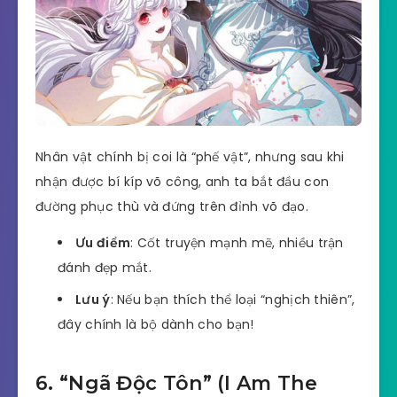
Nhân vật chính bị coi là “phế vật”, nhưng sau khi
nhận được bí kíp võ công, anh ta bắt đầu con
đường phục thù và đứng trên đỉnh võ đạo.
Ưu điểm
: Cốt truyện mạnh mẽ, nhiều trận
đánh đẹp mắt.
Lưu ý
: Nếu bạn thích thể loại “nghịch thiên”,
đây chính là bộ dành cho bạn!
6. “Ngã Độc Tôn” (I Am The