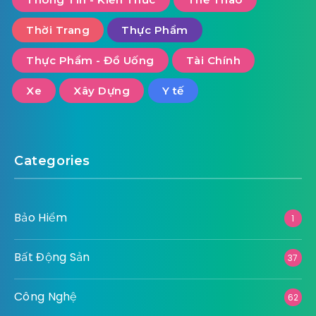
Thời Trang
Thực Phẩm
Thực Phẩm - Đồ Uống
Tài Chính
Xe
Xây Dựng
Y tế
Categories
Bảo Hiểm
1
Bất Động Sản
37
Công Nghệ
62