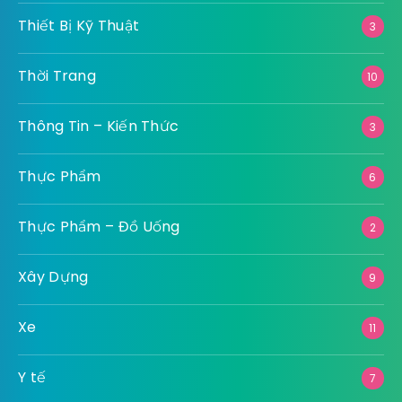
Thiết Bị Kỹ Thuật
3
Thời Trang
10
Thông Tin – Kiến Thức
3
Thực Phẩm
6
Thực Phẩm – Đồ Uống
2
Xây Dựng
9
Xe
11
Y tế
7