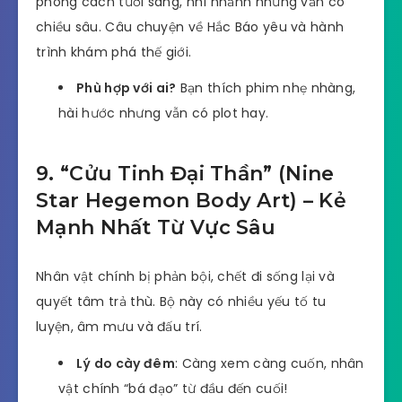
phong cách tươi sáng, nhí nhảnh nhưng vẫn có
chiều sâu. Câu chuyện về Hắc Báo yêu và hành
trình khám phá thế giới.
Phù hợp với ai?
Bạn thích phim nhẹ nhàng,
hài hước nhưng vẫn có plot hay.
9. “Cửu Tinh Đại Thần” (Nine
Star Hegemon Body Art) – Kẻ
Mạnh Nhất Từ Vực Sâu
Nhân vật chính bị phản bội, chết đi sống lại và
quyết tâm trả thù. Bộ này có nhiều yếu tố tu
luyện, âm mưu và đấu trí.
Lý do cày đêm
: Càng xem càng cuốn, nhân
vật chính “bá đạo” từ đầu đến cuối!