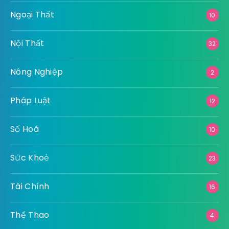
Ngoại Thất
10
Nội Thất
32
Nông Nghiệp
2
Pháp Luật
12
Số Hoá
10
Sức Khoẻ
23
Tài Chính
16
Thể Thao
4