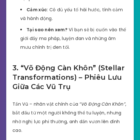
Cảm xúc
: Có đủ yếu tố hài hước, tình cảm
và hành động.
Tại sao nên xem?
Vì bạn sẽ bị cuốn vào thế
giới đầy ma pháp, luyện đan và những âm
mưu chính trị đen tối.
3. “Võ Động Càn Khôn” (Stellar
Transformations) – Phiêu Lưu
Giữa Các Vũ Trụ
Tần Vũ – nhân vật chính của
“Võ Động Càn Khôn”
,
bắt đầu từ một người không thể tu luyện, nhưng
nhờ nghị lực phi thường, anh dần vươn lên đỉnh
cao.