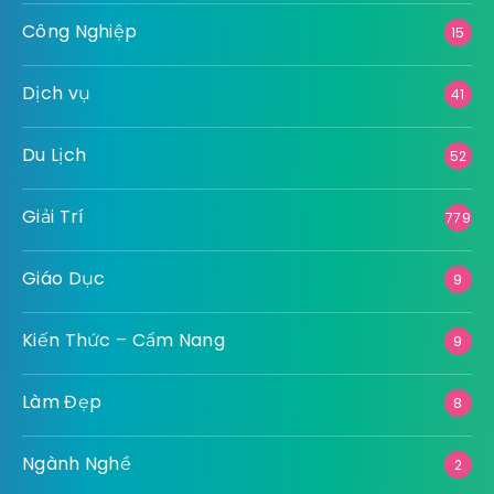
Công Nghiệp
15
Dịch vụ
41
Du Lịch
52
Giải Trí
779
Giáo Dục
9
Kiến Thức – Cẩm Nang
9
Làm Đẹp
8
Ngành Nghề
2