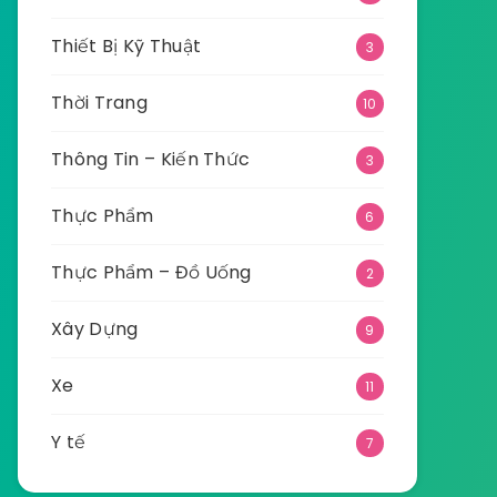
Thiết Bị Kỹ Thuật
3
Thời Trang
10
Thông Tin – Kiến Thức
3
Thực Phẩm
6
Thực Phẩm – Đồ Uống
2
Xây Dựng
9
Xe
11
Y tế
7