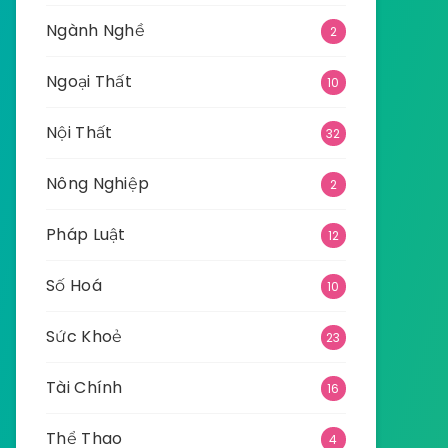
Ngành Nghề
2
Ngoại Thất
10
Nội Thất
32
Nông Nghiệp
2
Pháp Luật
12
Số Hoá
10
Sức Khoẻ
23
Tài Chính
16
Thể Thao
4