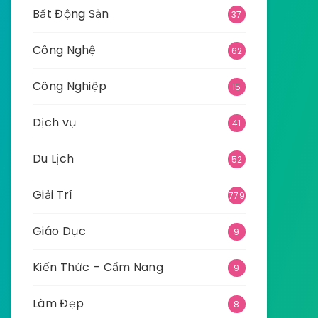
Bất Động Sản
37
Công Nghệ
62
Công Nghiệp
15
Dịch vụ
41
Du Lịch
52
Giải Trí
779
Giáo Dục
9
Kiến Thức – Cẩm Nang
9
Làm Đẹp
8