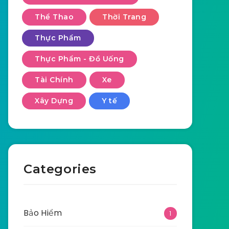
Thể Thao
Thời Trang
Thực Phẩm
Thực Phẩm - Đồ Uống
Tài Chính
Xe
Xây Dựng
Y tế
Categories
Bảo Hiểm
1