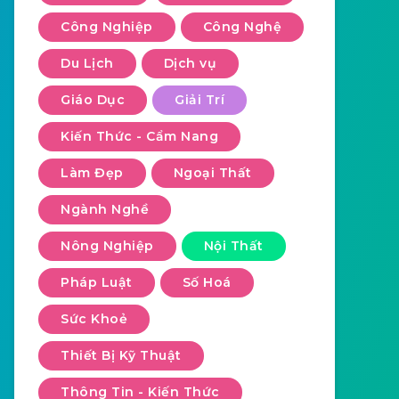
Công Nghiệp
Công Nghệ
Du Lịch
Dịch vụ
Giáo Dục
Giải Trí
Kiến Thức - Cẩm Nang
Làm Đẹp
Ngoại Thất
Ngành Nghề
Nông Nghiệp
Nội Thất
Pháp Luật
Số Hoá
Sức Khoẻ
Thiết Bị Kỹ Thuật
Thông Tin - Kiến Thức