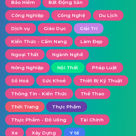
Bảo Hiểm
Bất Động Sản
Công Nghiệp
Công Nghệ
Du Lịch
Dịch vụ
Giáo Dục
Giải Trí
Kiến Thức - Cẩm Nang
Làm Đẹp
Ngoại Thất
Ngành Nghề
Nông Nghiệp
Nội Thất
Pháp Luật
Số Hoá
Sức Khoẻ
Thiết Bị Kỹ Thuật
Thông Tin - Kiến Thức
Thể Thao
Thời Trang
Thực Phẩm
Thực Phẩm - Đồ Uống
Tài Chính
Xe
Xây Dựng
Y tế