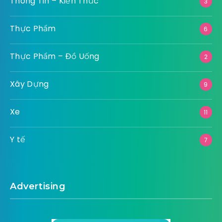
Thông Tin – Kiến Thức
3
Thực Phẩm
6
Thực Phẩm – Đồ Uống
2
Xây Dựng
9
Xe
11
Y tế
7
Advertising