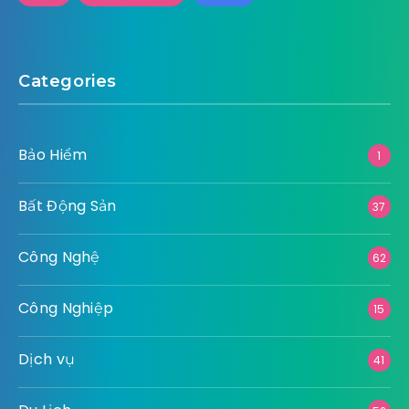
Categories
Bảo Hiểm
1
Bất Động Sản
37
Công Nghệ
62
Công Nghiệp
15
Dịch vụ
41