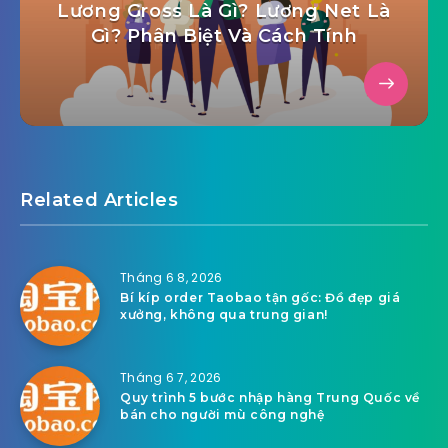
Lương Gross Là Gì? Lương Net Là
Gì? Phân Biệt Và Cách Tính
Related Articles
Tháng 6 8, 2026
Bí kíp order Taobao tận gốc: Đồ đẹp giá
xưởng, không qua trung gian!
Tháng 6 7, 2026
Quy trình 5 bước nhập hàng Trung Quốc về
bán cho người mù công nghệ