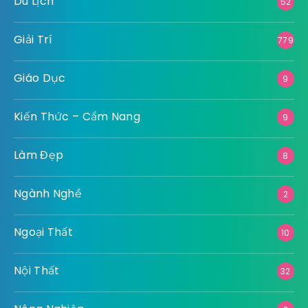
Du Lịch
52
Giải Trí
779
Giáo Dục
9
Kiến Thức – Cẩm Nang
9
Làm Đẹp
8
Ngành Nghề
2
Ngoại Thất
10
Nội Thất
32