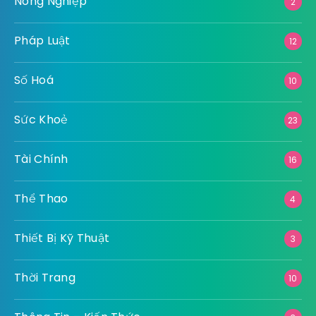
Nông Nghiệp
2
Pháp Luật
12
Số Hoá
10
Sức Khoẻ
23
Tài Chính
16
Thể Thao
4
Thiết Bị Kỹ Thuật
3
Thời Trang
10