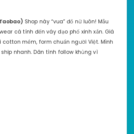
n Taobao)
Shop này “vua” đồ nữ luôn! Mẫu
twear cá tính đến váy dạo phố xinh xắn. Giá
i cotton mềm, form chuẩn người Việt. Mình
, ship nhanh. Dân tình follow khủng vì