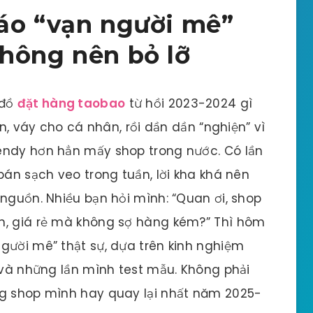
áo “vạn người mê”
hông nên bỏ lỡ
 đồ
đặt hàng taobao
từ hồi 2023-2024 gì
un, váy cho cá nhân, rồi dần dần “nghiện” vì
endy hơn hẳn mấy shop trong nước. Có lần
bán sạch veo trong tuần, lời kha khá nên
 nguồn. Nhiều bạn hỏi mình: “Quan ơi, shop
n, giá rẻ mà không sợ hàng kém?” Thì hôm
gười mê” thật sự, dựa trên kinh nghiệm
, và những lần mình test mẫu. Không phải
ng shop mình hay quay lại nhất năm 2025-