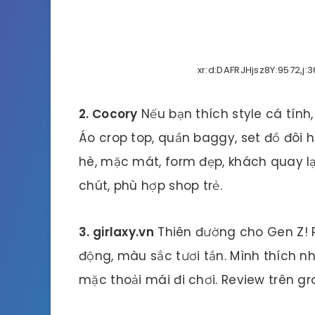
xr:d:DAFRJHjsz8Y:9572,j
2. Cocory
Nếu bạn thích style cá tính,
Áo crop top, quần baggy, set đồ đôi h
hè, mặc mát, form đẹp, khách quay l
chút, phù hợp shop trẻ.
3. girlaxy.vn
Thiên đường cho Gen Z! P
động, màu sắc tươi tắn. Mình thích nh
mặc thoải mái đi chơi. Review trên gro