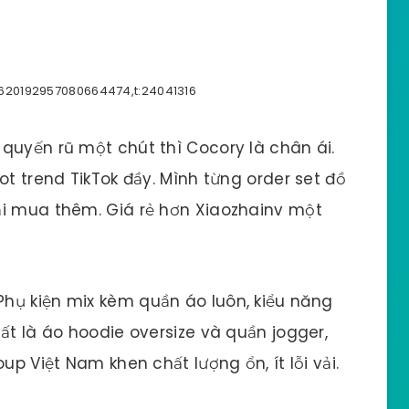
:3620192957080664474,t:24041316
 quyến rũ một chút thì Cocory là chân ái.
ot trend TikTok đầy. Mình từng order set đồ
ại mua thêm. Giá rẻ hơn Xiaozhainv một
hụ kiện mix kèm quần áo luôn, kiểu năng
ất là áo hoodie oversize và quần jogger,
up Việt Nam khen chất lượng ổn, ít lỗi vải.