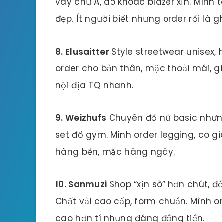
váy chữ A, áo khoác blazer xịn. Mình
đẹp. Ít người biết nhưng order rồi là g
8. Elusaitter
Style streetwear unisex, 
order cho bản thân, mặc thoải mái, g
nội địa TQ nhanh.
9. Weizhufs
Chuyên đồ nữ basic nhưng
set đồ gym. Mình order legging, co gi
hàng bền, mặc hàng ngày.
10. Sanmuzi
Shop “xịn sò” hơn chút, đồ
Chất vải cao cấp, form chuẩn. Mình or
cao hơn tí nhưng đáng đồng tiền.