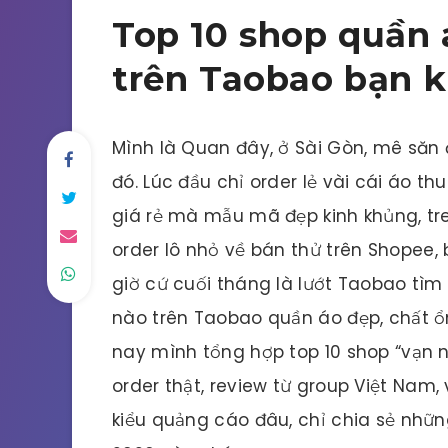
Top 10 shop quần 
trên Taobao bạn k
Mình là Quan đây, ở Sài Gòn, mê săn
đó. Lúc đầu chỉ order lẻ vài cái áo th
giá rẻ mà mẫu mã đẹp kinh khủng, tr
order lô nhỏ về bán thử trên Shopee, 
giờ cứ cuối tháng là lướt Taobao tìm
nào trên Taobao quần áo đẹp, chất ổ
nay mình tổng hợp top 10 shop “vạn n
order thật, review từ group Việt Nam
kiểu quảng cáo đâu, chỉ chia sẻ nhữ