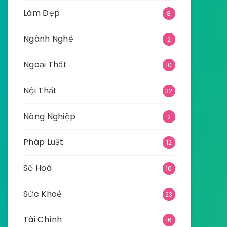
Làm Đẹp
8
Ngành Nghề
2
Ngoại Thất
10
Nội Thất
32
Nông Nghiệp
2
Pháp Luật
12
Số Hoá
10
Sức Khoẻ
23
Tài Chính
16