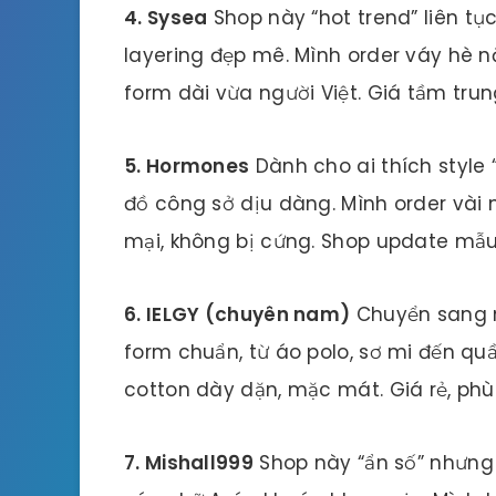
4. Sysea
Shop này “hot trend” liên tục
layering đẹp mê. Mình order váy hè n
form dài vừa người Việt. Giá tầm trun
5. Hormones
Dành cho ai thích style 
đồ công sở dịu dàng. Mình order vài
mại, không bị cứng. Shop update mẫu m
6. IELGY (chuyên nam)
Chuyển sang n
form chuẩn, từ áo polo, sơ mi đến quầ
cotton dày dặn, mặc mát. Giá rẻ, ph
7. Mishall999
Shop này “ẩn số” nhưng 