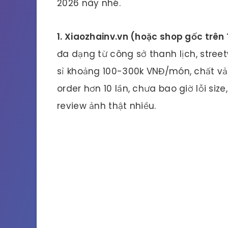
2026 này nhé.
1. Xiaozhainv.vn (hoặc shop gốc trê
đa dạng từ công sở thanh lịch, stree
sỉ khoảng 100-300k VNĐ/món, chất vả
order hơn 10 lần, chưa bao giờ lỗi size
review ảnh thật nhiều.