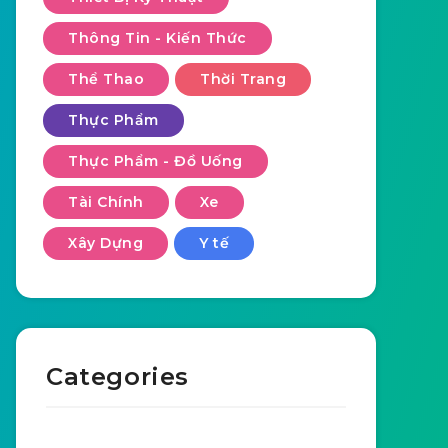
Thông Tin - Kiến Thức
Thể Thao
Thời Trang
Thực Phẩm
Thực Phẩm - Đồ Uống
Tài Chính
Xe
Xây Dựng
Y tế
Categories