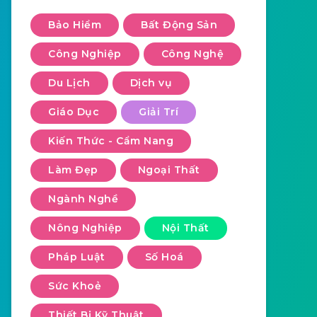
Bảo Hiểm
Bất Động Sản
Công Nghiệp
Công Nghệ
Du Lịch
Dịch vụ
Giáo Dục
Giải Trí
Kiến Thức - Cẩm Nang
Làm Đẹp
Ngoại Thất
Ngành Nghề
Nông Nghiệp
Nội Thất
Pháp Luật
Số Hoá
Sức Khoẻ
Thiết Bị Kỹ Thuật