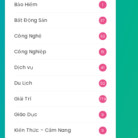
Bảo Hiểm
1
Bất Động Sản
37
Công Nghệ
62
Công Nghiệp
15
Dịch vụ
41
Du Lịch
52
Giải Trí
779
Giáo Dục
9
Kiến Thức – Cẩm Nang
9