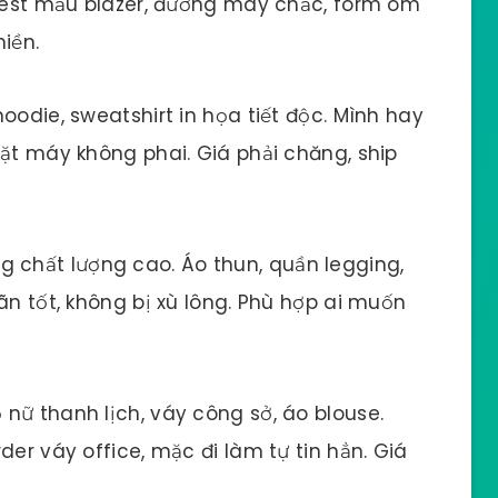
 test mẫu blazer, đường may chắc, form ôm
hiền.
hoodie, sweatshirt in họa tiết độc. Mình hay
iặt máy không phai. Giá phải chăng, ship
 chất lượng cao. Áo thun, quần legging,
ãn tốt, không bị xù lông. Phù hợp ai muốn
 nữ thanh lịch, váy công sở, áo blouse.
der váy office, mặc đi làm tự tin hẳn. Giá