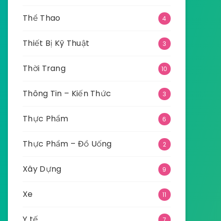
Thể Thao
4
Thiết Bị Kỹ Thuật
3
Thời Trang
10
Thông Tin – Kiến Thức
3
Thực Phẩm
6
Thực Phẩm – Đồ Uống
2
Xây Dựng
9
Xe
11
Y tế
7