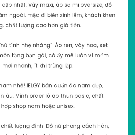
 cập nhật. Váy maxi, áo sơ mi oversize, đồ
ăm ngoái, mặc đi biển xinh lắm, khách khen
g, chất lượng cao hơn giá tiền.
“nữ tính nhẹ nhàng”. Áo ren, váy hoa, set
 món tặng bạn gái, cô ấy mê luôn vì mềm
ới nhanh, ít khi trùng lặp.
am nhé! IELGY bán quần áo nam đẹp,
n âu. Mình order lô áo thun basic, chất
ù hợp shop nam hoặc unisex.
chất lượng đỉnh. Đồ nữ phong cách Hàn,