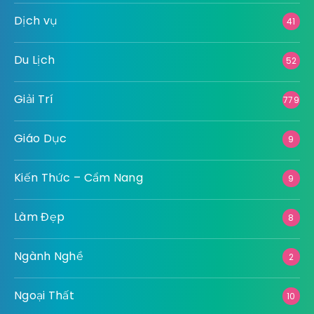
Dịch vụ
41
Du Lịch
52
Giải Trí
779
Giáo Dục
9
Kiến Thức – Cẩm Nang
9
Làm Đẹp
8
Ngành Nghề
2
Ngoại Thất
10