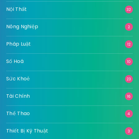
Nội Thất
32
Nông Nghiệp
2
Pháp Luật
12
Số Hoá
10
Sức Khoẻ
23
Tài Chính
16
Thể Thao
4
Thiết Bị Kỹ Thuật
3