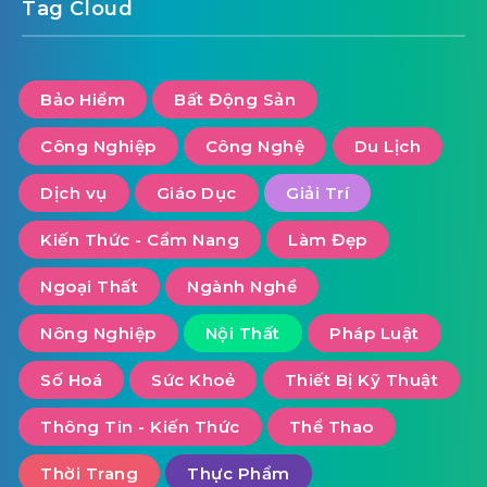
Tag Cloud
Bảo Hiểm
Bất Động Sản
Công Nghiệp
Công Nghệ
Du Lịch
Dịch vụ
Giáo Dục
Giải Trí
Kiến Thức - Cẩm Nang
Làm Đẹp
Ngoại Thất
Ngành Nghề
Nông Nghiệp
Nội Thất
Pháp Luật
Số Hoá
Sức Khoẻ
Thiết Bị Kỹ Thuật
Thông Tin - Kiến Thức
Thể Thao
Thời Trang
Thực Phẩm