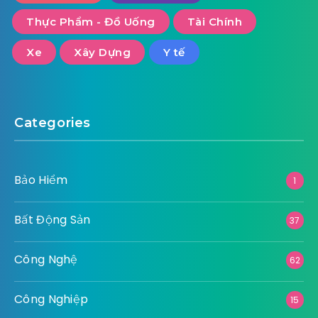
Thực Phẩm - Đồ Uống
Tài Chính
Xe
Xây Dựng
Y tế
Categories
Bảo Hiểm
1
Bất Động Sản
37
Công Nghệ
62
Công Nghiệp
15